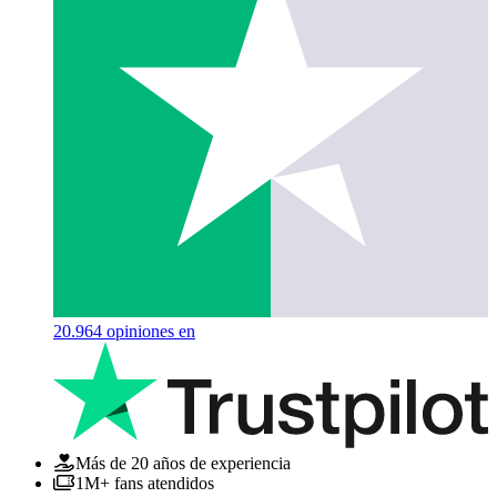
20.964
opiniones en
Más de 20 años de experiencia
1M+ fans atendidos