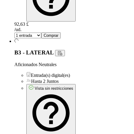
92,63 £
/ud.
Comprar
B3 - LATERAL
Aficionados Neutrales
Entrada(s) digital(es)
Hasta 2 Juntos
Vista sin restricciones