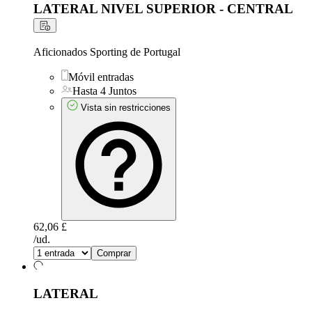
LATERAL NIVEL SUPERIOR - CENTRAL
Aficionados Sporting de Portugal
Móvil entradas
Hasta 4 Juntos
Vista sin restricciones
62,06 £
/ud.
Comprar
LATERAL