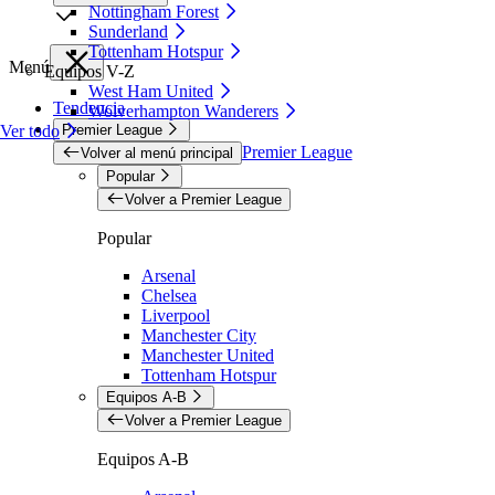
Nottingham Forest
Sunderland
Tottenham Hotspur
Menú
Equipos V-Z
West Ham United
Tendencia
Wolverhampton Wanderers
Premier League
Ver todo
Premier League
Volver al menú principal
Popular
Volver a Premier League
Popular
Arsenal
Chelsea
Liverpool
Manchester City
Manchester United
Tottenham Hotspur
Equipos A-B
Volver a Premier League
Equipos A-B