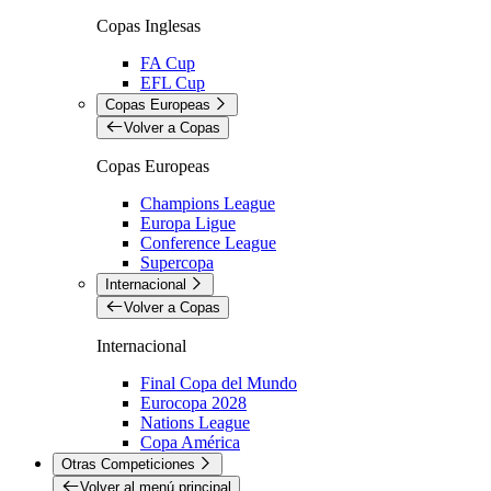
Copas Inglesas
FA Cup
EFL Cup
Copas Europeas
Volver a Copas
Copas Europeas
Champions League
Europa Ligue
Conference League
Supercopa
Internacional
Volver a Copas
Internacional
Final Copa del Mundo
Eurocopa 2028
Nations League
Copa América
Otras Competiciones
Volver al menú principal