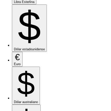
Libra Esterlina
$
Dólar estadounidense
€
Euro
$
Dólar australiano