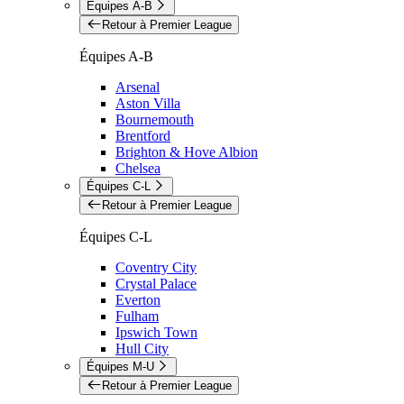
Équipes A-B
Retour à Premier League
Équipes A-B
Arsenal
Aston Villa
Bournemouth
Brentford
Brighton & Hove Albion
Chelsea
Équipes C-L
Retour à Premier League
Équipes C-L
Coventry City
Crystal Palace
Everton
Fulham
Ipswich Town
Hull City
Équipes M-U
Retour à Premier League