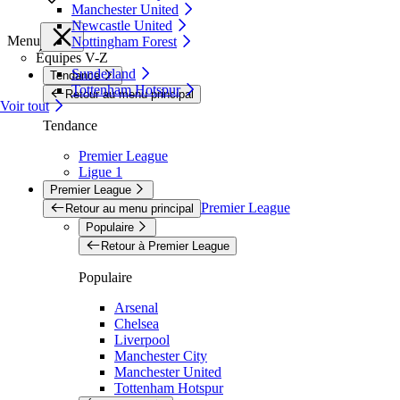
Manchester United
Newcastle United
Menu
Nottingham Forest
Équipes V-Z
Sunderland
Tendance
Tottenham Hotspur
Retour au menu principal
Voir tout
Tendance
Premier League
Ligue 1
Premier League
Premier League
Retour au menu principal
Populaire
Retour à Premier League
Populaire
Arsenal
Chelsea
Liverpool
Manchester City
Manchester United
Tottenham Hotspur