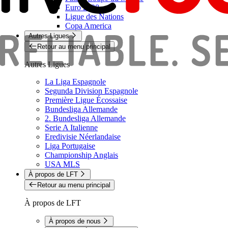
Euro 2028
Ligue des Nations
Copa America
Autres Ligues
Retour au menu principal
Autres Ligues
La Liga Espagnole
Segunda Division Espagnole
Première Ligue Écossaise
Bundesliga Allemande
2. Bundesliga Allemande
Serie A Italienne
Eredivisie Néerlandaise
Liga Portugaise
Championship Anglais
USA MLS
À propos de LFT
Retour au menu principal
À propos de LFT
À propos de nous