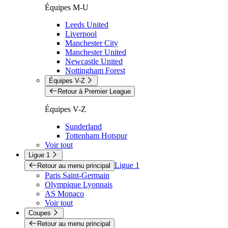
Équipes M-U
Leeds United
Liverpool
Manchester City
Manchester United
Newcastle United
Nottingham Forest
Équipes V-Z
Retour à Premier League
Équipes V-Z
Sunderland
Tottenham Hotspur
Voir tout
Ligue 1
Ligue 1
Retour au menu principal
Paris Saint-Germain
Olympique Lyonnais
AS Monaco
Voir tout
Coupes
Retour au menu principal