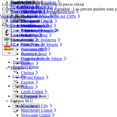
Popular
Real Madrid
Copas Inglesas
Segunda División Española
LiveFootballTickets
Los precios pueden ser superiores al precio oficial
FC Barcelona
Premier League Escocesa
Arsenal
FA Cup
Sobre nosotros
Compra entradas de fútbol con seguridad · Los precios pueden estar p
Atlético de Madrid
Bundesliga Alemana
Chelsea
EFL Cup
Opiniones de Livefootballtickets
Ver todo
Copas Europeas
2. Bundesliga Alemana
Liverpool
Garantía de devolución del 150%
Menú
Serie A Italiana
¿Necesitar ayuda?
Manchester City
Champions League
Sigue tus entradas
Eredivisie Holandesa
Manchester United
Europa Ligue
Contáctanos
£
Ligue 1 Francesa
Tottenham Hotspur
Conference League
Preguntas frecuentes
Equipos A-B
Liga Portuguesa
Supercopa
Cómo Funciona
gbp
Internacional
Championship de Inglaterra
Arsenal
MLS USA
Aston Villa
Final Copa del Mundo
es
Bournemouth
Eurocopa 2028
Brentford
Nations League
Brighton & Hove Albion
Copa América
Tendencia
Burnley
Premier League
Equipos C-L
Chelsea
La Liga
Crystal Palace
Everton
Copas
Fulham
Leeds United
Liverpool
Otras Competiciones
Equipos M-U
Manchester City
Sobre nosotros
Manchester United
Newcastle United