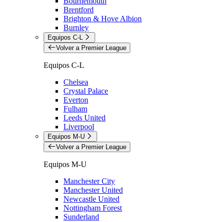
Bournemouth
Brentford
Brighton & Hove Albion
Burnley
Equipos C-L
Volver a Premier League
Equipos C-L
Chelsea
Crystal Palace
Everton
Fulham
Leeds United
Liverpool
Equipos M-U
Volver a Premier League
Equipos M-U
Manchester City
Manchester United
Newcastle United
Nottingham Forest
Sunderland