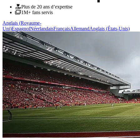
Plus de 20 ans d’expertise
1M+ fans servis
Anglais (Royaume-
Uni)
Espagnol
Néerlandais
Français
Allemand
Anglais (États-Unis)