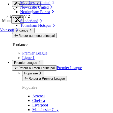
Manchester United
À propos de LFT
Newcastle United
Nottingham Forest
Équipes V-Z
Menu
Sunderland
Tottenham Hotspur
Voir tout
Tendance
Retour au menu principal
Tendance
Premier League
Ligue 1
Premier League
Premier League
Retour au menu principal
Populaire
Retour à Premier League
Populaire
Arsenal
Chelsea
Liverpool
Manchester City