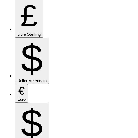
£
Livre Sterling
$
Dollar Américain
€
Euro
$