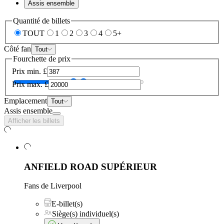
Assis ensemble
Quantité de billets
TOUT
1
2
3
4
5+
Côté fan
Tout
Fourchette de prix
Prix min.
£
Prix max.
£
Emplacement
Tout
Assis ensemble
Afficher les billets
ANFIELD ROAD SUPÉRIEUR
Fans de Liverpool
E-billet(s)
Siège(s) individuel(s)