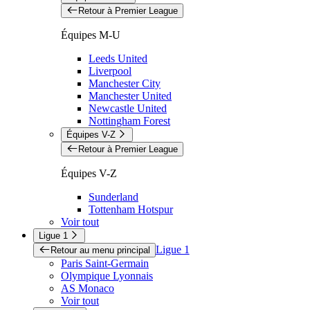
Retour à Premier League
Équipes M-U
Leeds United
Liverpool
Manchester City
Manchester United
Newcastle United
Nottingham Forest
Équipes V-Z
Retour à Premier League
Équipes V-Z
Sunderland
Tottenham Hotspur
Voir tout
Ligue 1
Ligue 1
Retour au menu principal
Paris Saint-Germain
Olympique Lyonnais
AS Monaco
Voir tout