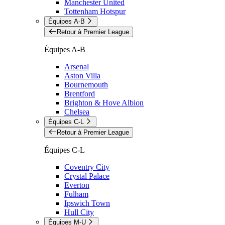
Manchester United
Tottenham Hotspur
Équipes A-B
Retour à Premier League
Équipes A-B
Arsenal
Aston Villa
Bournemouth
Brentford
Brighton & Hove Albion
Chelsea
Équipes C-L
Retour à Premier League
Équipes C-L
Coventry City
Crystal Palace
Everton
Fulham
Ipswich Town
Hull City
Équipes M-U