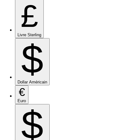
£
Livre Sterling
$
Dollar Américain
€
Euro
$