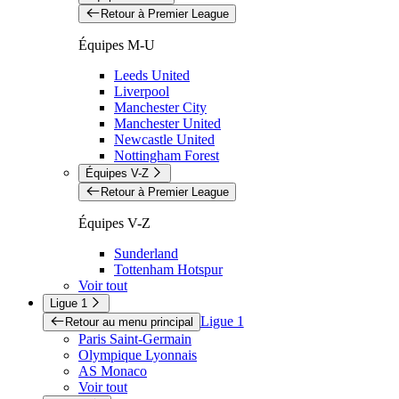
Retour à Premier League
Équipes M-U
Leeds United
Liverpool
Manchester City
Manchester United
Newcastle United
Nottingham Forest
Équipes V-Z
Retour à Premier League
Équipes V-Z
Sunderland
Tottenham Hotspur
Voir tout
Ligue 1
Ligue 1
Retour au menu principal
Paris Saint-Germain
Olympique Lyonnais
AS Monaco
Voir tout