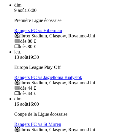
dim.
9 août
16:00
Première Ligue écossaise
Rangers FC vs Hibernian
Ibrox Stadium
,
Glasgow
,
Royaume-Uni
dès 80 £
dès 80 £
jeu.
13 août
19:30
Europa League Play-Off
Rangers FC vs Jagiellonia Białystok
Ibrox Stadium
,
Glasgow
,
Royaume-Uni
dès 44 £
dès 44 £
dim.
16 août
16:00
Coupe de la Ligue écossaise
Rangers FC vs St Mirren
Ibrox Stadium
,
Glasgow
,
Royaume-Uni