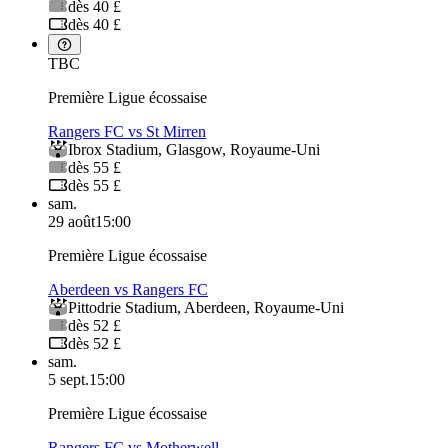
dès 40 £
dès 40 £
TBC
Première Ligue écossaise
Rangers FC vs St Mirren
Ibrox Stadium
,
Glasgow
,
Royaume-Uni
dès 55 £
dès 55 £
sam.
29 août
15:00
Première Ligue écossaise
Aberdeen vs Rangers FC
Pittodrie Stadium
,
Aberdeen
,
Royaume-Uni
dès 52 £
dès 52 £
sam.
5 sept.
15:00
Première Ligue écossaise
Rangers FC vs Motherwell