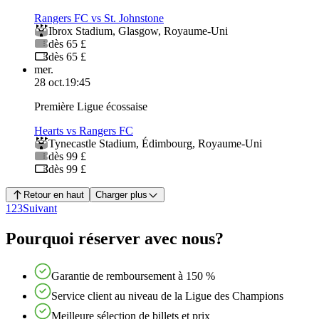
Rangers FC vs St. Johnstone
Ibrox Stadium
,
Glasgow
,
Royaume-Uni
dès 65 £
dès 65 £
mer.
28 oct.
19:45
Première Ligue écossaise
Hearts vs Rangers FC
Tynecastle Stadium
,
Édimbourg
,
Royaume-Uni
dès 99 £
dès 99 £
Retour en haut
Charger plus
1
2
3
Suivant
Pourquoi réserver avec nous?
Garantie de remboursement à 150 %
Service client au niveau de la Ligue des Champions
Meilleure sélection de billets et prix