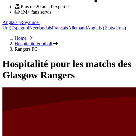
Plus de 20 ans d’expertise
1M+ fans servis
Anglais (Royaume-
Uni)
Espagnol
Néerlandais
Français
Allemand
Anglais (États-Unis)
Home
Hospitalité Football
Rangers FC
Hospitalité pour les matchs des
Glasgow Rangers