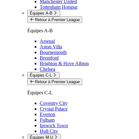
Manchester United
Tottenham Hotspur
Équipes A-B
Retour à Premier League
Équipes A-B
Arsenal
Aston Villa
Bournemouth
Brentford
Brighton & Hove Albion
Chelsea
Équipes C-L
Retour à Premier League
Équipes C-L
Coventry City
Crystal Palace
Everton
Fulham
Ipswich Town
Hull City
Équipes M-U