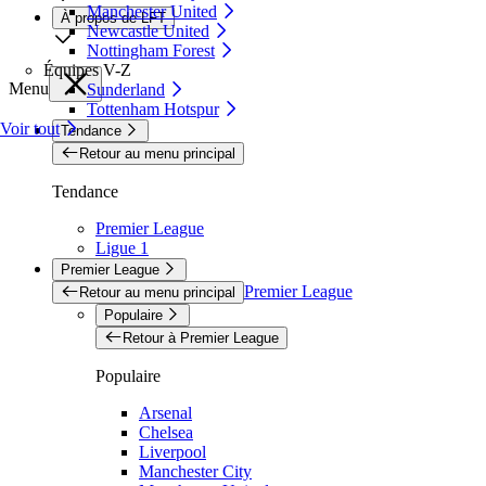
Manchester United
À propos de LFT
Newcastle United
Nottingham Forest
Équipes V-Z
Menu
Sunderland
Tottenham Hotspur
Voir tout
Tendance
Retour au menu principal
Tendance
Premier League
Ligue 1
Premier League
Premier League
Retour au menu principal
Populaire
Retour à Premier League
Populaire
Arsenal
Chelsea
Liverpool
Manchester City