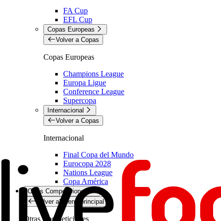
FA Cup
EFL Cup
Copas Europeas
Volver a Copas
Copas Europeas
Champions League
Europa Ligue
Conference League
Supercopa
Internacional
Volver a Copas
Internacional
Final Copa del Mundo
Eurocopa 2028
Nations League
Copa América
Otras Competiciones
Volver al menú principal
Otras Competiciones