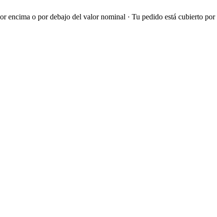
or encima o por debajo del valor nominal · Tu pedido está cubierto por