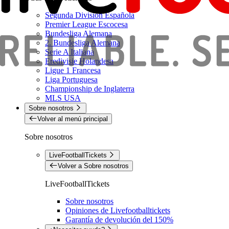
Segunda División Española
Premier League Escocesa
Bundesliga Alemana
2. Bundesliga Alemana
Serie A Italiana
Eredivisie Holandesa
Ligue 1 Francesa
Liga Portuguesa
Championship de Inglaterra
MLS USA
Sobre nosotros
Volver al menú principal
Sobre nosotros
LiveFootballTickets
Volver a Sobre nosotros
LiveFootballTickets
Sobre nosotros
Opiniones de Livefootballtickets
Garantía de devolución del 150%