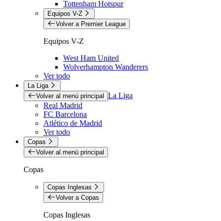
Tottenham Hotspur
Equipos V-Z
Volver a Premier League
Equipos V-Z
West Ham United
Wolverhampton Wanderers
Ver todo
La Liga
La Liga
Volver al menú principal
Real Madrid
FC Barcelona
Atlético de Madrid
Ver todo
Copas
Volver al menú principal
Copas
Copas Inglesas
Volver a Copas
Copas Inglesas