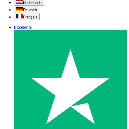
Nederlands
Deutsch
Français
Excelente