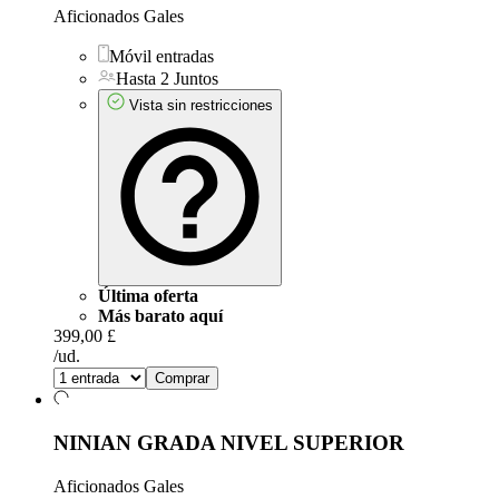
Aficionados Gales
Móvil entradas
Hasta 2 Juntos
Vista sin restricciones
Última oferta
Más barato aquí
399,00 £
/ud.
Comprar
NINIAN GRADA NIVEL SUPERIOR
Aficionados Gales