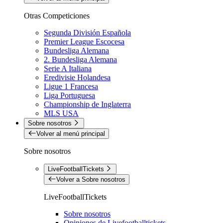
Otras Competiciones
Segunda División Española
Premier League Escocesa
Bundesliga Alemana
2. Bundesliga Alemana
Serie A Italiana
Eredivisie Holandesa
Ligue 1 Francesa
Liga Portuguesa
Championship de Inglaterra
MLS USA
Sobre nosotros
Volver al menú principal
Sobre nosotros
LiveFootballTickets
Volver a Sobre nosotros
LiveFootballTickets
Sobre nosotros
Opiniones de Livefootballtickets