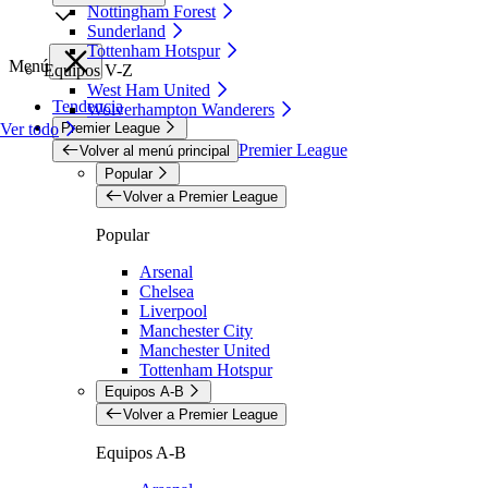
Nottingham Forest
Sunderland
Tottenham Hotspur
Menú
Equipos V-Z
West Ham United
Tendencia
Wolverhampton Wanderers
Premier League
Ver todo
Premier League
Volver al menú principal
Popular
Volver a Premier League
Popular
Arsenal
Chelsea
Liverpool
Manchester City
Manchester United
Tottenham Hotspur
Equipos A-B
Volver a Premier League
Equipos A-B