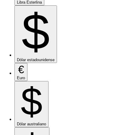
Libra Esterlina
$
Dólar estadounidense
€
Euro
$
Dólar australiano