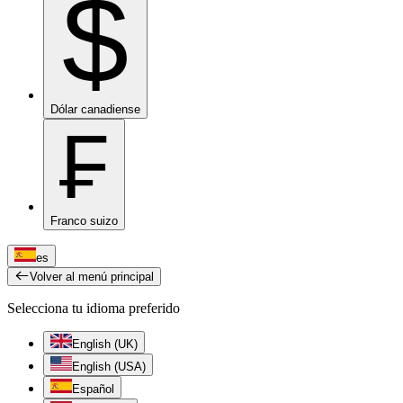
$
Dólar canadiense
₣
Franco suizo
es
Volver al menú principal
Selecciona tu idioma preferido
English (UK)
English (USA)
Español