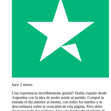
hace 2 meses
Una experiencia increíblemente genial!! Había viajado desde
Argentina con la idea de poder asistir al partido. Compré la
entrada el día anterior al mismo, con todos los miedos y la
desconfianza sobre la veracidad de esta página. Pero debo
decir que todo fue perfecto. Una vez finalizado el trámite de