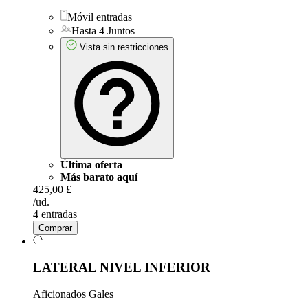
Móvil entradas
Hasta 4 Juntos
Vista sin restricciones
Última oferta
Más barato aquí
425,00 £
/ud.
4 entradas
Comprar
LATERAL NIVEL INFERIOR
Aficionados Gales