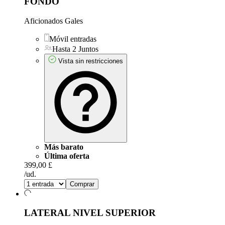
FONDO
Aficionados Gales
Móvil entradas
Hasta 2 Juntos
Vista sin restricciones
Más barato
Última oferta
399,00 £
/ud.
Comprar
LATERAL NIVEL SUPERIOR