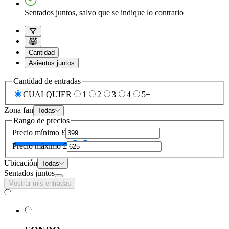
Sentados juntos, salvo que se indique lo contrario
Cantidad
Asientos juntos
Cantidad de entradas
CUALQUIER
1
2
3
4
5+
Zona fan
Todas
Rango de precios
Precio mínimo
£
Precio máximo
£
Ubicación
Todas
Sentados juntos
Mostrar mis entradas