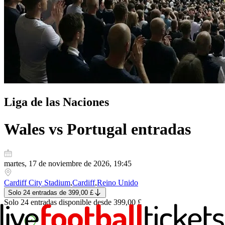
Liga de las Naciones
Wales vs Portugal
entradas
martes, 17 de noviembre de 2026, 19:45
Cardiff City Stadium
,
Cardiff
,
Reino Unido
Solo 24 entradas
de
399,00 £
Solo 24 entradas
disponible desde
399,00 £