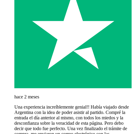
hace 2 meses
Una experiencia increíblemente genial!! Había viajado desde
Argentina con la idea de poder asistir al partido. Compré la
entrada el día anterior al mismo, con todos los miedos y la
desconfianza sobre la veracidad de esta página. Pero debo
decir que todo fue perfecto. Una vez finalizado el trámite de
compra, me enviaron un correo electrónico con las