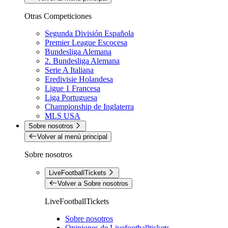
Otras Competiciones
Segunda División Española
Premier League Escocesa
Bundesliga Alemana
2. Bundesliga Alemana
Serie A Italiana
Eredivisie Holandesa
Ligue 1 Francesa
Liga Portuguesa
Championship de Inglaterra
MLS USA
Sobre nosotros
Volver al menú principal
Sobre nosotros
LiveFootballTickets
Volver a Sobre nosotros
LiveFootballTickets
Sobre nosotros
Opiniones de Livefootballtickets