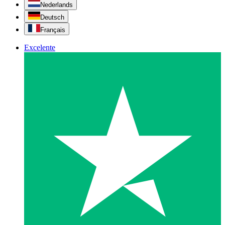
Nederlands
Deutsch
Français
Excelente