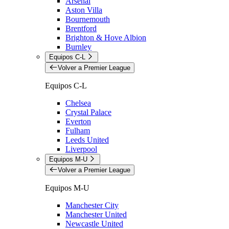
Arsenal
Aston Villa
Bournemouth
Brentford
Brighton & Hove Albion
Burnley
Equipos C-L
Volver a Premier League
Equipos C-L
Chelsea
Crystal Palace
Everton
Fulham
Leeds United
Liverpool
Equipos M-U
Volver a Premier League
Equipos M-U
Manchester City
Manchester United
Newcastle United