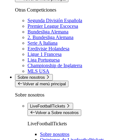
Otras Competiciones
Segunda División Española
Premier League Escocesa
Bundesliga Alemana
2. Bundesliga Alemana
Serie A Italiana
Eredivisie Holandesa
Ligue 1 Francesa
Liga Portuguesa
Championship de Inglaterra
MLS USA
Sobre nosotros
Volver al menú principal
Sobre nosotros
LiveFootballTickets
Volver a Sobre nosotros
LiveFootballTickets
Sobre nosotros
Opiniones de Livefootballtickets