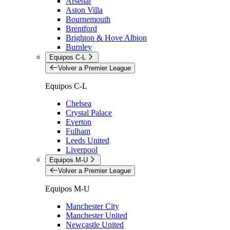
Arsenal
Aston Villa
Bournemouth
Brentford
Brighton & Hove Albion
Burnley
Equipos C-L
Volver a Premier League
Equipos C-L
Chelsea
Crystal Palace
Everton
Fulham
Leeds United
Liverpool
Equipos M-U
Volver a Premier League
Equipos M-U
Manchester City
Manchester United
Newcastle United