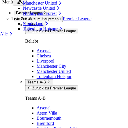
Menü
Manchester United
Newcastle United
Premier League
Nottingham Forest
Teams V-Z
Premier League
Zurück zum Hauptmenü
Sunderland
Beliebt
Tottenham Hotspur
Zurück zu Premier League
Alle
Beliebt
Arsenal
Chelsea
Liverpool
Manchester City
Manchester United
Tottenham Hotspur
Teams A-B
Zurück zu Premier League
Teams A-B
Arsenal
Aston Villa
Bournemouth
Brentford