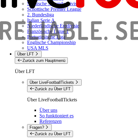
Spanische Segunda Division
Schottische Premier League
2. Bundesliga
Italian Serie A
Niederländische Eredivisie
Französische Ligue 1
Portugiesische Liga
Englische Championship
USA MLS
Über LFT
Zurück zum Hauptmenü
Über LFT
Über LiveFootballTickets
Zurück zu Über LFT
Über LiveFootballTickets
Über uns
So funktioniert es
Referenzen
Fragen?
Zurück zu Über LFT