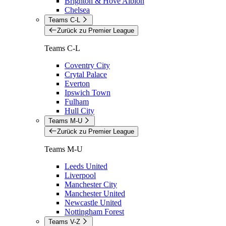
Brighton & Hove Albion
Chelsea
Teams C-L
Zurück zu Premier League
Teams C-L
Coventry City
Crytal Palace
Everton
Ipswich Town
Fulham
Hull City
Teams M-U
Zurück zu Premier League
Teams M-U
Leeds United
Liverpool
Manchester City
Manchester United
Newcastle United
Nottingham Forest
Teams V-Z