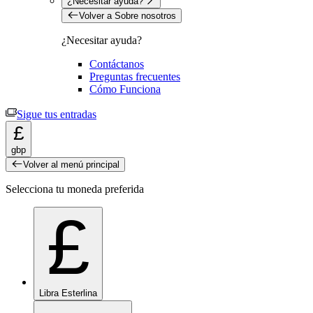
¿Necesitar ayuda?
Volver a Sobre nosotros
¿Necesitar ayuda?
Contáctanos
Preguntas frecuentes
Cómo Funciona
Sigue tus entradas
£
gbp
Volver al menú principal
Selecciona tu moneda preferida
£
Libra Esterlina