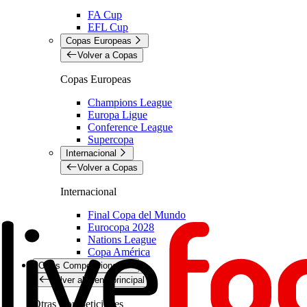
FA Cup
EFL Cup
Copas Europeas
Volver a Copas
Copas Europeas
Champions League
Europa Ligue
Conference League
Supercopa
Internacional
Volver a Copas
Internacional
Final Copa del Mundo
Eurocopa 2028
Nations League
Copa América
Otras Competiciones
Volver al menú principal
Otras Competiciones