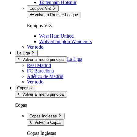
Tottenham Hotspur
Equipos V-Z
Volver a Premier League
Equipos V-Z
West Ham United
Wolverhampton Wanderers
Ver todo
La Liga
La Liga
Volver al menú principal
Real Madrid
FC Barcelona
Atlético de Madrid
Ver todo
Copas
Volver al menú principal
Copas
Copas Inglesas
Volver a Copas
Copas Inglesas