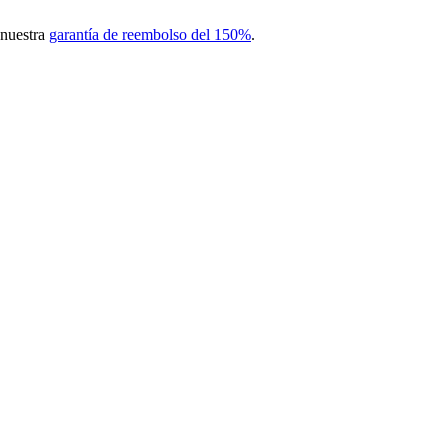
 nuestra
garantía de reembolso del 150%
.