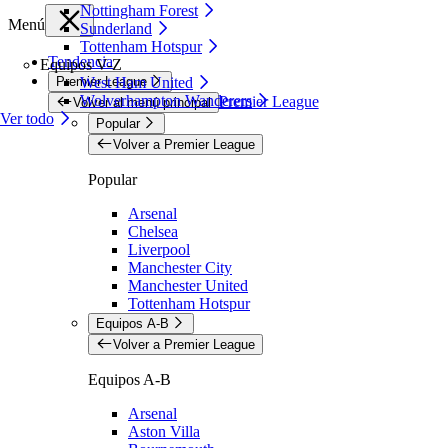
Nottingham Forest
Menú
Sunderland
Tottenham Hotspur
Tendencia
Equipos V-Z
Premier League
West Ham United
Wolverhampton Wanderers
Premier League
Volver al menú principal
Ver todo
Popular
Volver a Premier League
Popular
Arsenal
Chelsea
Liverpool
Manchester City
Manchester United
Tottenham Hotspur
Equipos A-B
Volver a Premier League
Equipos A-B
Arsenal
Aston Villa