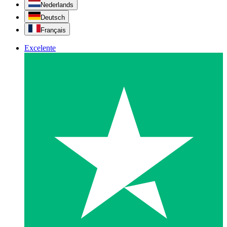
Nederlands
Deutsch
Français
Excelente