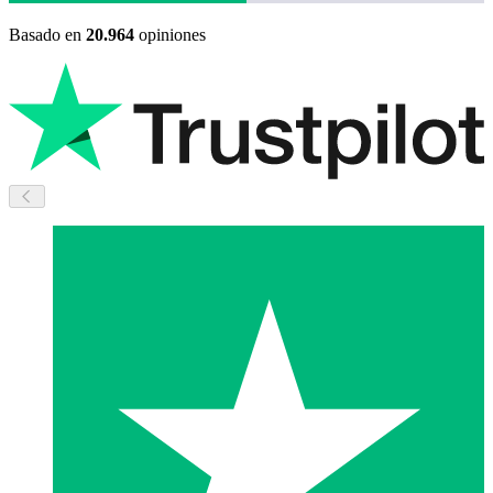
Basado en
20.964
opiniones