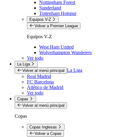
Nottingham Forest
Sunderland
Tottenham Hotspur
Equipos V-Z
Volver a Premier League
Equipos V-Z
West Ham United
Wolverhampton Wanderers
Ver todo
La Liga
La Liga
Volver al menú principal
Real Madrid
FC Barcelona
Atlético de Madrid
Ver todo
Copas
Volver al menú principal
Copas
Copas Inglesas
Volver a Copas