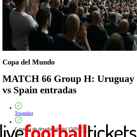
Copa del Mundo
MATCH 66 Group H: Uruguay
vs Spain
entradas
Trustpilot
Garantía de devolución del 150%