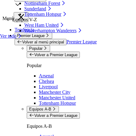
Nottingham Forest
Sunderland
Tottenham Hotspur
Menú
Equipos V-Z
West Ham United
Tendencia
Wolverhampton Wanderers
Premier League
Ver todo
Premier League
Volver al menú principal
Popular
Volver a Premier League
Popular
Arsenal
Chelsea
Liverpool
Manchester City
Manchester United
Tottenham Hotspur
Equipos A-B
Volver a Premier League
Equipos A-B