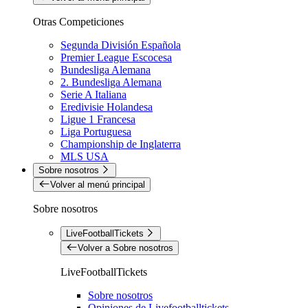
Otras Competiciones
Segunda División Española
Premier League Escocesa
Bundesliga Alemana
2. Bundesliga Alemana
Serie A Italiana
Eredivisie Holandesa
Ligue 1 Francesa
Liga Portuguesa
Championship de Inglaterra
MLS USA
Sobre nosotros
Volver al menú principal
Sobre nosotros
LiveFootballTickets
Volver a Sobre nosotros
LiveFootballTickets
Sobre nosotros
Opiniones de Livefootballtickets