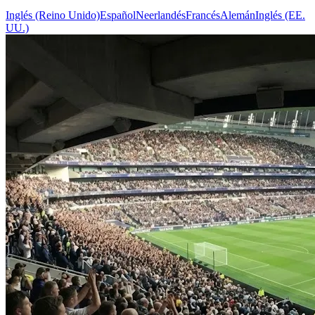
Inglés (Reino Unido)
Español
Neerlandés
Francés
Alemán
Inglés (EE.
UU.)