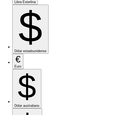
Libra Esterlina
$
Dólar estadounidense
€
Euro
$
Dólar australiano