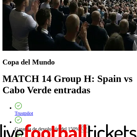
Copa del Mundo
MATCH 14 Group H: Spain vs
Cabo Verde
entradas
Trustpilot
Garantía de devolución del 150%