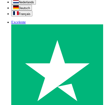
Nederlands
Deutsch
Français
Excelente