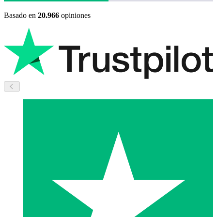
Basado en
20.966
opiniones