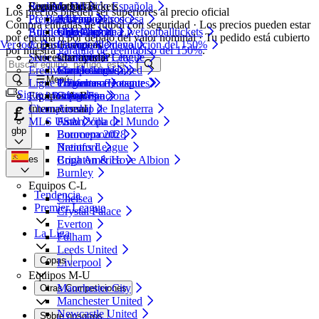
Popular
Real Madrid
Copas Inglesas
Segunda División Española
LiveFootballTickets
Los precios pueden ser superiores al precio oficial
FC Barcelona
Premier League Escocesa
Arsenal
FA Cup
Sobre nosotros
Compra entradas de fútbol con seguridad · Los precios pueden estar
Atlético de Madrid
Bundesliga Alemana
Chelsea
EFL Cup
Opiniones de Livefootballtickets
por encima o por debajo del valor nominal · Tu pedido está cubierto
Ver todo
Copas Europeas
2. Bundesliga Alemana
Liverpool
Garantía de devolución del 150%
por nuestra
garantía de reembolso del 150%
.
Serie A Italiana
¿Necesitar ayuda?
Manchester City
Champions League
Eredivisie Holandesa
Manchester United
Europa Ligue
Contáctanos
Menú
Ligue 1 Francesa
Tottenham Hotspur
Conference League
Preguntas frecuentes
Sigue tus entradas
Equipos A-B
Liga Portuguesa
Supercopa
Cómo Funciona
£
Internacional
Championship de Inglaterra
Arsenal
MLS USA
Aston Villa
Final Copa del Mundo
gbp
Bournemouth
Eurocopa 2028
Brentford
Nations League
es
Brighton & Hove Albion
Copa América
Burnley
Equipos C-L
Tendencia
Chelsea
Premier League
Crystal Palace
Everton
La Liga
Fulham
Leeds United
Copas
Liverpool
Equipos M-U
Manchester City
Otras Competiciones
Manchester United
Newcastle United
Sobre nosotros