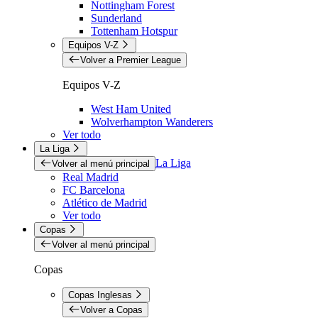
Nottingham Forest
Sunderland
Tottenham Hotspur
Equipos V-Z
Volver a Premier League
Equipos V-Z
West Ham United
Wolverhampton Wanderers
Ver todo
La Liga
La Liga
Volver al menú principal
Real Madrid
FC Barcelona
Atlético de Madrid
Ver todo
Copas
Volver al menú principal
Copas
Copas Inglesas
Volver a Copas