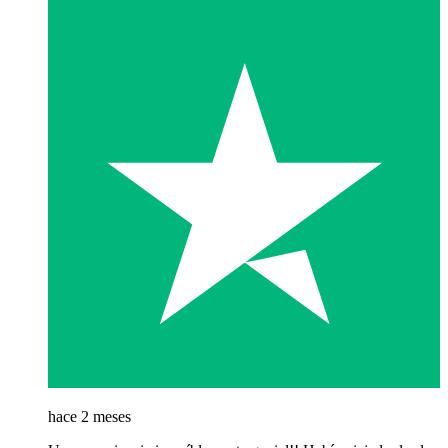
hace 2 meses