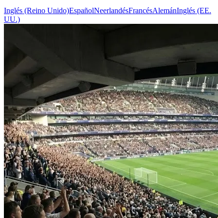
Inglés (Reino Unido)
Español
Neerlandés
Francés
Alemán
Inglés (EE.
UU.)