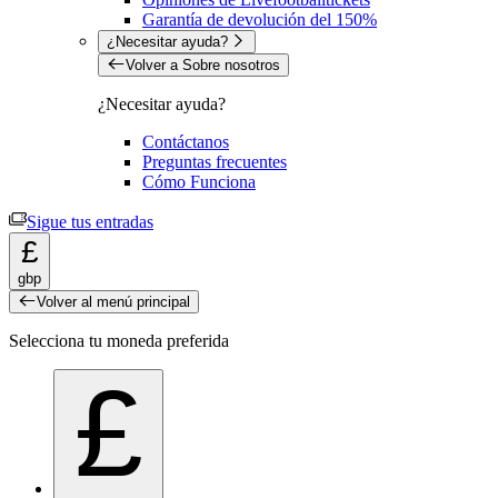
Garantía de devolución del 150%
¿Necesitar ayuda?
Volver a Sobre nosotros
¿Necesitar ayuda?
Contáctanos
Preguntas frecuentes
Cómo Funciona
Sigue tus entradas
£
gbp
Volver al menú principal
Selecciona tu moneda preferida
£