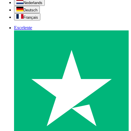
Nederlands
Deutsch
Français
Excelente