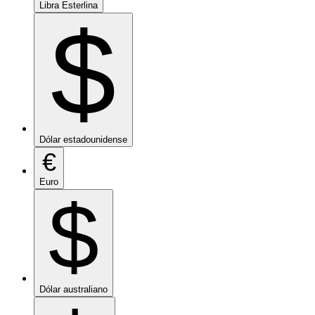
Libra Esterlina
$
Dólar estadounidense
€
Euro
$
Dólar australiano