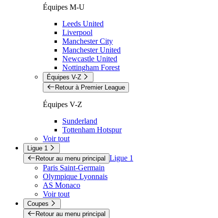
Équipes M-U
Leeds United
Liverpool
Manchester City
Manchester United
Newcastle United
Nottingham Forest
Équipes V-Z
Retour à Premier League
Équipes V-Z
Sunderland
Tottenham Hotspur
Voir tout
Ligue 1
Ligue 1
Retour au menu principal
Paris Saint-Germain
Olympique Lyonnais
AS Monaco
Voir tout
Coupes
Retour au menu principal