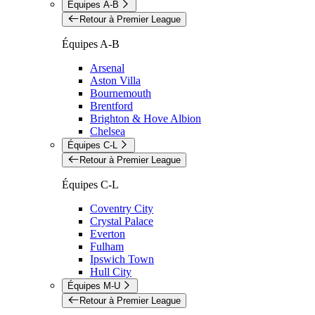
Équipes A-B
Retour à Premier League
Équipes A-B
Arsenal
Aston Villa
Bournemouth
Brentford
Brighton & Hove Albion
Chelsea
Équipes C-L
Retour à Premier League
Équipes C-L
Coventry City
Crystal Palace
Everton
Fulham
Ipswich Town
Hull City
Équipes M-U
Retour à Premier League