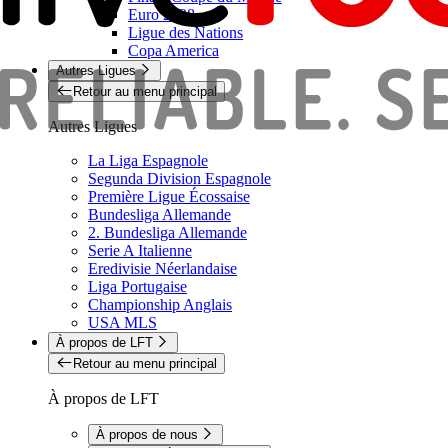
Euro 2028
Ligue des Nations
Copa America
Autres Ligues
Retour au menu principal
Autres Ligues
La Liga Espagnole
Segunda Division Espagnole
Première Ligue Écossaise
Bundesliga Allemande
2. Bundesliga Allemande
Serie A Italienne
Eredivisie Néerlandaise
Liga Portugaise
Championship Anglais
USA MLS
À propos de LFT
Retour au menu principal
À propos de LFT
À propos de nous