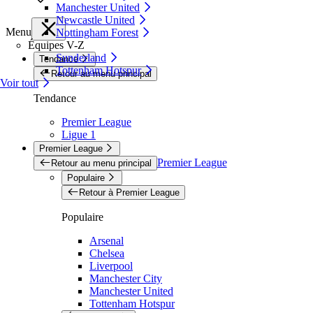
Manchester United
Newcastle United
Menu
Nottingham Forest
Équipes V-Z
Sunderland
Tendance
Tottenham Hotspur
Retour au menu principal
Voir tout
Tendance
Premier League
Ligue 1
Premier League
Premier League
Retour au menu principal
Populaire
Retour à Premier League
Populaire
Arsenal
Chelsea
Liverpool
Manchester City
Manchester United
Tottenham Hotspur