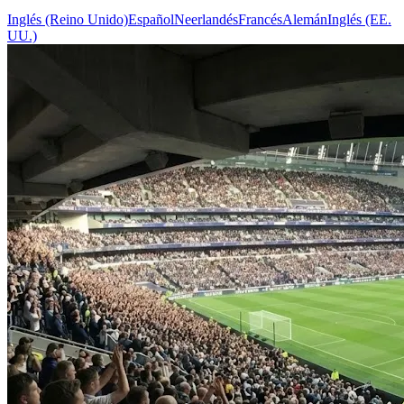
Inglés (Reino Unido)
Español
Neerlandés
Francés
Alemán
Inglés (EE.
UU.)