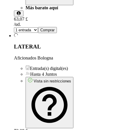
Más barato aquí
63,07 £
/ud.
Comprar
LATERAL
Aficionados Bologna
Entrada(s) digital(es)
Hasta 4 Juntos
Vista sin restricciones