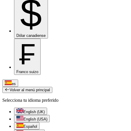
$
Dólar canadiense
₣
Franco suizo
es
Volver al menú principal
Selecciona tu idioma preferido
English (UK)
English (USA)
Español