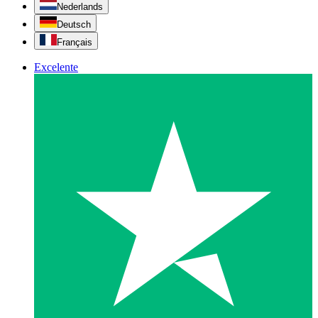
Nederlands
Deutsch
Français
Excelente