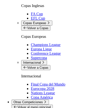
Copas Inglesas
FA Cup
EFL Cup
Copas Europeas
Volver a Copas
Copas Europeas
Champions League
Europa Ligue
Conference League
Supercopa
Internacional
Volver a Copas
Internacional
Final Copa del Mundo
Eurocopa 2028
Nations League
Copa América
Otras Competiciones
Volver al menú principal