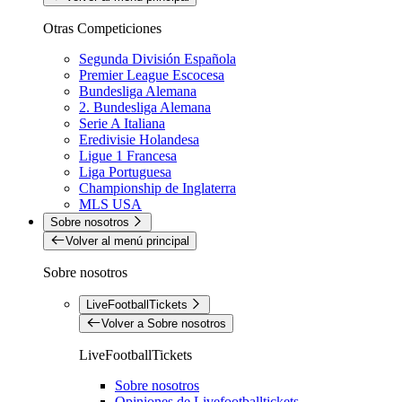
Otras Competiciones
Segunda División Española
Premier League Escocesa
Bundesliga Alemana
2. Bundesliga Alemana
Serie A Italiana
Eredivisie Holandesa
Ligue 1 Francesa
Liga Portuguesa
Championship de Inglaterra
MLS USA
Sobre nosotros
Volver al menú principal
Sobre nosotros
LiveFootballTickets
Volver a Sobre nosotros
LiveFootballTickets
Sobre nosotros
Opiniones de Livefootballtickets