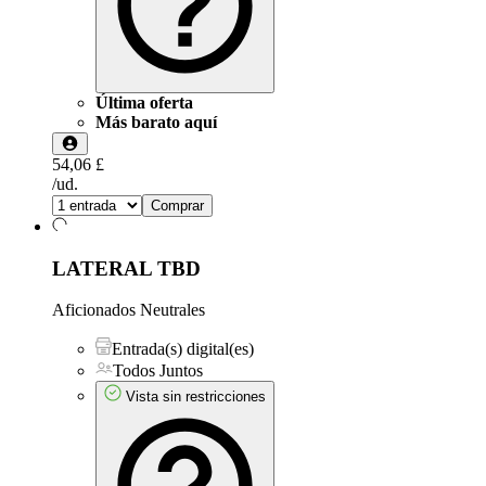
Última oferta
Más barato aquí
54,06 £
/ud.
Comprar
LATERAL
TBD
Aficionados Neutrales
Entrada(s) digital(es)
Todos Juntos
Vista sin restricciones