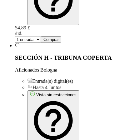
54,89 £
/ud.
Comprar
SECCIÓN H - TRIBUNA COPERTA
Aficionados Bologna
Entrada(s) digital(es)
Hasta 4 Juntos
Vista sin restricciones