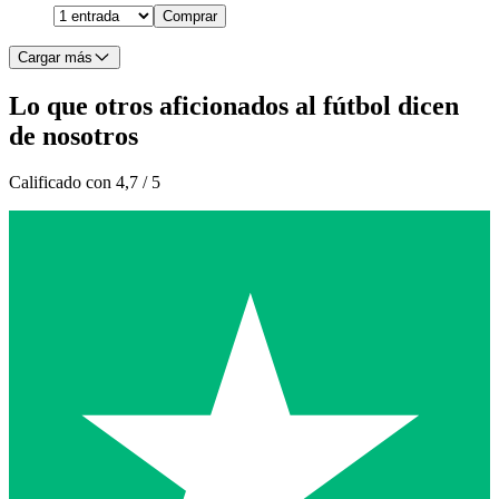
Comprar
Cargar más
Lo que otros aficionados al fútbol dicen
de nosotros
Calificado con 4,7 / 5