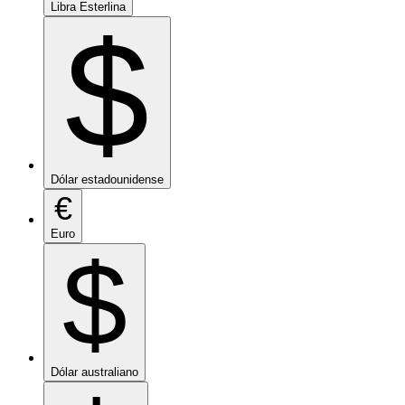
Libra Esterlina
$
Dólar estadounidense
€
Euro
$
Dólar australiano