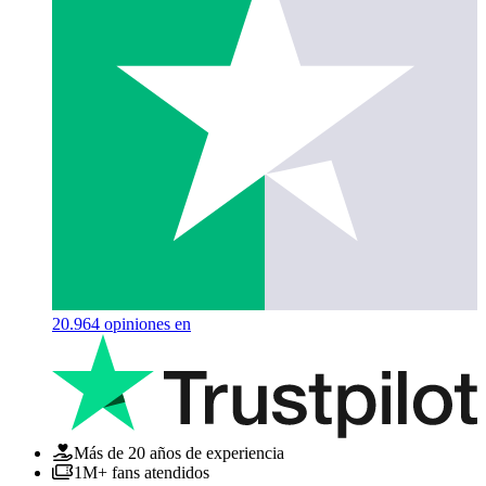
20.964
opiniones en
Más de 20 años de experiencia
1M+ fans atendidos