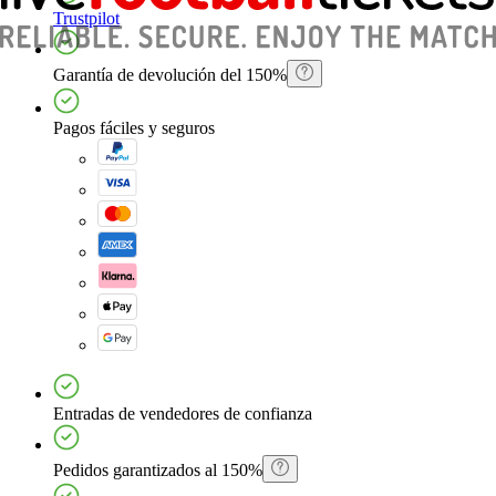
Trustpilot
Garantía de devolución del 150%
Pagos fáciles y seguros
Entradas de vendedores de confianza
Pedidos garantizados al 150%