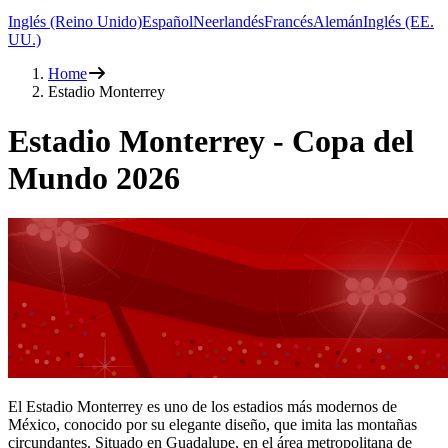
Inglés (Reino Unido)
Español
Neerlandés
Francés
Alemán
Inglés (EE.
UU.)
Home
Estadio Monterrey
Estadio Monterrey - Copa del
Mundo 2026
El Estadio Monterrey es uno de los estadios más modernos de
México, conocido por su elegante diseño, que imita las montañas
circundantes. Situado en Guadalupe, en el área metropolitana de