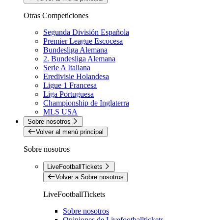
Otras Competiciones
Segunda División Española
Premier League Escocesa
Bundesliga Alemana
2. Bundesliga Alemana
Serie A Italiana
Eredivisie Holandesa
Ligue 1 Francesa
Liga Portuguesa
Championship de Inglaterra
MLS USA
Sobre nosotros
Volver al menú principal
Sobre nosotros
LiveFootballTickets
Volver a Sobre nosotros
LiveFootballTickets
Sobre nosotros
Opiniones de Livefootballtickets