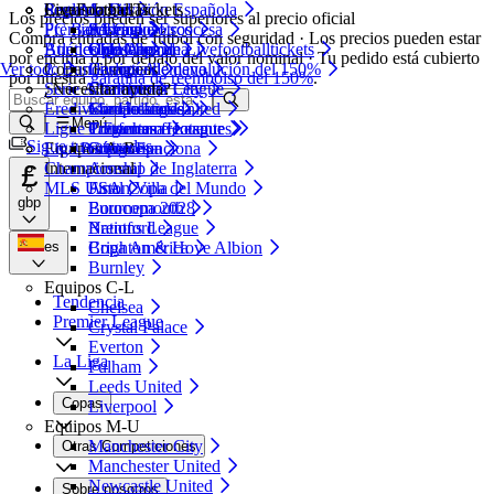
Popular
Real Madrid
Copas Inglesas
Segunda División Española
LiveFootballTickets
Los precios pueden ser superiores al precio oficial
FC Barcelona
Premier League Escocesa
Arsenal
FA Cup
Sobre nosotros
Compra entradas de fútbol con seguridad · Los precios pueden estar
Atlético de Madrid
Bundesliga Alemana
Chelsea
EFL Cup
Opiniones de Livefootballtickets
por encima o por debajo del valor nominal · Tu pedido está cubierto
Ver todo
Copas Europeas
2. Bundesliga Alemana
Liverpool
Garantía de devolución del 150%
por nuestra
garantía de reembolso del 150%
.
Serie A Italiana
¿Necesitar ayuda?
Manchester City
Champions League
Eredivisie Holandesa
Manchester United
Europa Ligue
Contáctanos
Menú
Ligue 1 Francesa
Tottenham Hotspur
Conference League
Preguntas frecuentes
Sigue tus entradas
Equipos A-B
Liga Portuguesa
Supercopa
Cómo Funciona
£
Internacional
Championship de Inglaterra
Arsenal
MLS USA
Aston Villa
Final Copa del Mundo
gbp
Bournemouth
Eurocopa 2028
Brentford
Nations League
es
Brighton & Hove Albion
Copa América
Burnley
Equipos C-L
Tendencia
Chelsea
Premier League
Crystal Palace
Everton
La Liga
Fulham
Leeds United
Copas
Liverpool
Equipos M-U
Manchester City
Otras Competiciones
Manchester United
Newcastle United
Sobre nosotros