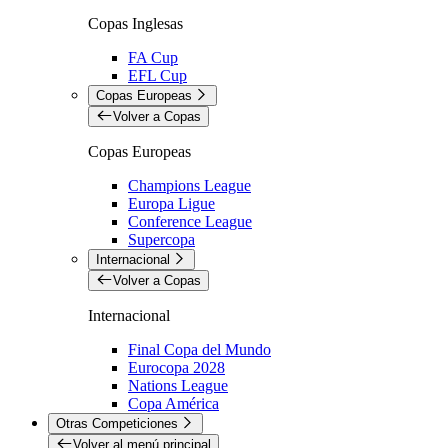
Copas Inglesas
FA Cup
EFL Cup
Copas Europeas
Volver a Copas
Copas Europeas
Champions League
Europa Ligue
Conference League
Supercopa
Internacional
Volver a Copas
Internacional
Final Copa del Mundo
Eurocopa 2028
Nations League
Copa América
Otras Competiciones
Volver al menú principal