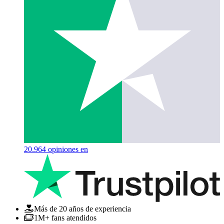
20.964
opiniones en
Más de 20 años de experiencia
1M+ fans atendidos