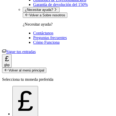
Garantía de devolución del 150%
¿Necesitar ayuda?
Volver a Sobre nosotros
¿Necesitar ayuda?
Contáctanos
Preguntas frecuentes
Cómo Funciona
Sigue tus entradas
£
gbp
Volver al menú principal
Selecciona tu moneda preferida
£