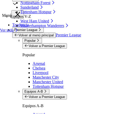
Nottingham Forest
Sunderland
Tottenham Hotspur
Menú
Equipos V-Z
West Ham United
Tendencia
Wolverhampton Wanderers
Premier League
Ver todo
Premier League
Volver al menú principal
Popular
Volver a Premier League
Popular
Arsenal
Chelsea
Liverpool
Manchester City
Manchester United
Tottenham Hotspur
Equipos A-B
Volver a Premier League
Equipos A-B