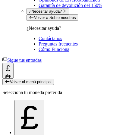
Garantía de devolución del 150%
¿Necesitar ayuda?
Volver a Sobre nosotros
¿Necesitar ayuda?
Contáctanos
Preguntas frecuentes
Cómo Funciona
Sigue tus entradas
£
gbp
Volver al menú principal
Selecciona tu moneda preferida
£