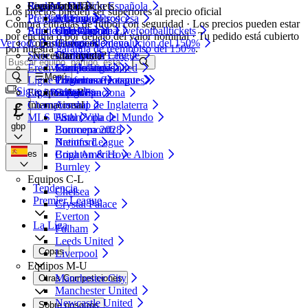
Popular
Real Madrid
Copas Inglesas
Segunda División Española
LiveFootballTickets
Los precios pueden ser superiores al precio oficial
FC Barcelona
Premier League Escocesa
Arsenal
FA Cup
Sobre nosotros
Compra entradas de fútbol con seguridad · Los precios pueden estar
Atlético de Madrid
Bundesliga Alemana
Chelsea
EFL Cup
Opiniones de Livefootballtickets
por encima o por debajo del valor nominal · Tu pedido está cubierto
Ver todo
Copas Europeas
2. Bundesliga Alemana
Liverpool
Garantía de devolución del 150%
por nuestra
garantía de reembolso del 150%
.
Serie A Italiana
¿Necesitar ayuda?
Manchester City
Champions League
Eredivisie Holandesa
Manchester United
Europa Ligue
Contáctanos
Menú
Ligue 1 Francesa
Tottenham Hotspur
Conference League
Preguntas frecuentes
Sigue tus entradas
Equipos A-B
Liga Portuguesa
Supercopa
Cómo Funciona
£
Internacional
Championship de Inglaterra
Arsenal
MLS USA
Aston Villa
Final Copa del Mundo
gbp
Bournemouth
Eurocopa 2028
Brentford
Nations League
es
Brighton & Hove Albion
Copa América
Burnley
Equipos C-L
Tendencia
Chelsea
Premier League
Crystal Palace
Everton
La Liga
Fulham
Leeds United
Copas
Liverpool
Equipos M-U
Manchester City
Otras Competiciones
Manchester United
Newcastle United
Sobre nosotros