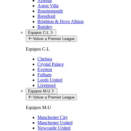
Arsenal
Aston Villa
Bournemouth
Brentford
Brighton & Hove Albion
Burnley
Equipos C-L
Volver a Premier League
Equipos C-L
Chelsea
Crystal Palace
Everton
Fulham
Leeds United
Liverpool
Equipos M-U
Volver a Premier League
Equipos M-U
Manchester City
Manchester United
Newcastle United