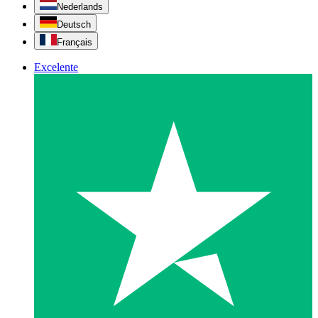
Nederlands
Deutsch
Français
Excelente