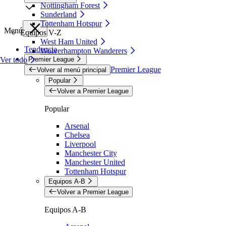
Nottingham Forest
Sunderland
Tottenham Hotspur
Menú
Equipos V-Z
West Ham United
Tendencia
Wolverhampton Wanderers
Premier League
Ver todo
Premier League
Volver al menú principal
Popular
Volver a Premier League
Popular
Arsenal
Chelsea
Liverpool
Manchester City
Manchester United
Tottenham Hotspur
Equipos A-B
Volver a Premier League
Equipos A-B