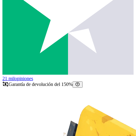
21 mil
opiniones
Garantía de devolución del 150%