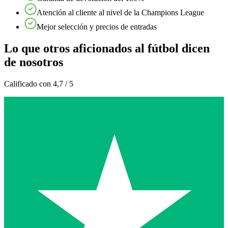
Atención al cliente al nivel de la Champions League
Mejor selección y precios de entradas
Lo que otros aficionados al fútbol dicen
de nosotros
Calificado con 4,7 / 5