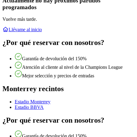
Actualmente no hay próximos partidos
programados
Vuelve más tarde.
Llévame al inicio
¿Por qué reservar con nosotros?
Garantía de devolución del 150%
Atención al cliente al nivel de la Champions League
Mejor selección y precios de entradas
Monterrey recintos
Estadio Monterrey
Estadio BBVA
¿Por qué reservar con nosotros?
Garantía de devolución del 150%