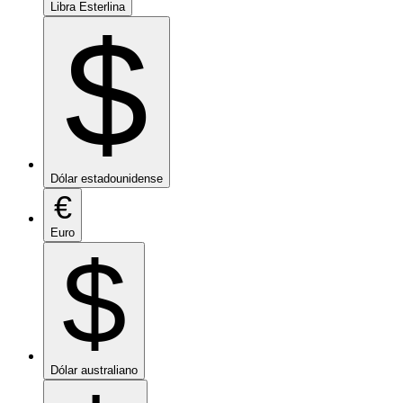
Libra Esterlina
$
Dólar estadounidense
€
Euro
$
Dólar australiano