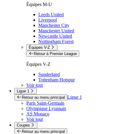
Équipes M-U
Leeds United
Liverpool
Manchester City
Manchester United
Newcastle United
Nottingham Forest
Équipes V-Z
Retour à Premier League
Équipes V-Z
Sunderland
Tottenham Hotspur
Voir tout
Ligue 1
Ligue 1
Retour au menu principal
Paris Saint-Germain
Olympique Lyonnais
AS Monaco
Voir tout
Coupes
Retour au menu principal