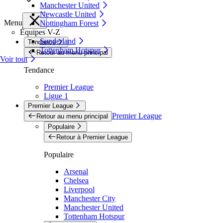
Manchester United
Newcastle United
Menu
Nottingham Forest
Équipes V-Z
Sunderland
Tendance
Tottenham Hotspur
Retour au menu principal
Voir tout
Tendance
Premier League
Ligue 1
Premier League
Premier League
Retour au menu principal
Populaire
Retour à Premier League
Populaire
Arsenal
Chelsea
Liverpool
Manchester City
Manchester United
Tottenham Hotspur