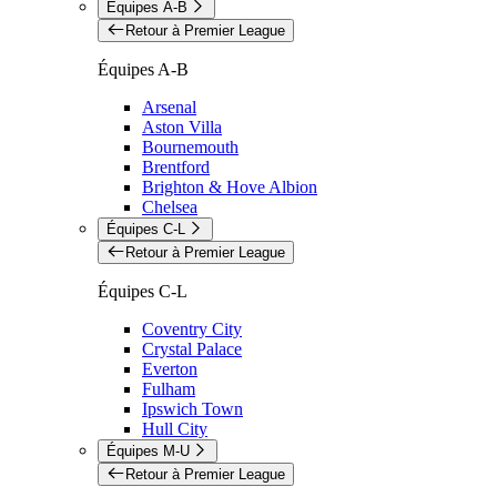
Équipes A-B
Retour à Premier League
Équipes A-B
Arsenal
Aston Villa
Bournemouth
Brentford
Brighton & Hove Albion
Chelsea
Équipes C-L
Retour à Premier League
Équipes C-L
Coventry City
Crystal Palace
Everton
Fulham
Ipswich Town
Hull City
Équipes M-U
Retour à Premier League