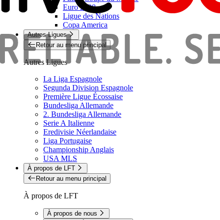
Euro 2028
Ligue des Nations
Copa America
Autres Ligues
Retour au menu principal
Autres Ligues
La Liga Espagnole
Segunda Division Espagnole
Première Ligue Écossaise
Bundesliga Allemande
2. Bundesliga Allemande
Serie A Italienne
Eredivisie Néerlandaise
Liga Portugaise
Championship Anglais
USA MLS
À propos de LFT
Retour au menu principal
À propos de LFT
À propos de nous