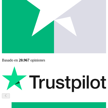
Basado en
20.967
opiniones