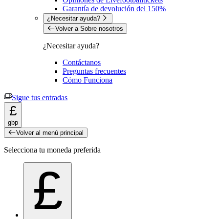
Garantía de devolución del 150%
¿Necesitar ayuda?
Volver a Sobre nosotros
¿Necesitar ayuda?
Contáctanos
Preguntas frecuentes
Cómo Funciona
Sigue tus entradas
£
gbp
Volver al menú principal
Selecciona tu moneda preferida
£