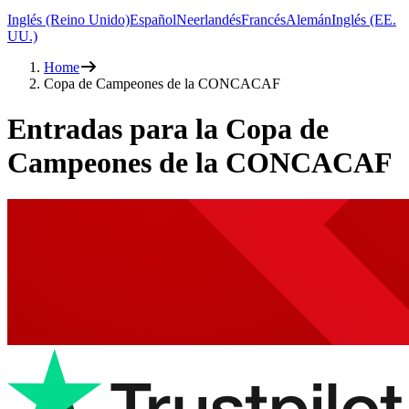
Inglés (Reino Unido)
Español
Neerlandés
Francés
Alemán
Inglés (EE.
UU.)
Home
Copa de Campeones de la CONCACAF
Entradas para la Copa de
Campeones de la CONCACAF