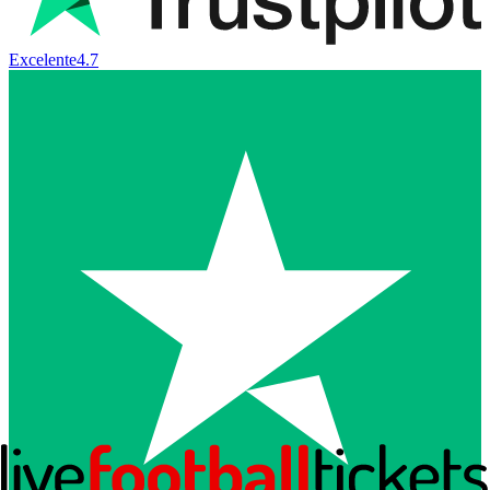
Excelente
4.7