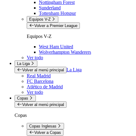
Nottingham Forest
Sunderland
Tottenham Hotspur
Equipos V-Z
Volver a Premier League
Equipos V-Z
West Ham United
Wolverhampton Wanderers
Ver todo
La Liga
La Liga
Volver al menú principal
Real Madrid
FC Barcelona
Atlético de Madrid
Ver todo
Copas
Volver al menú principal
Copas
Copas Inglesas
Volver a Copas