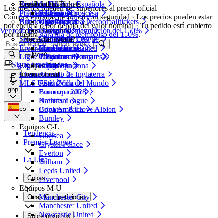
Popular
Real Madrid
Copas Inglesas
Segunda División Española
LiveFootballTickets
Los precios pueden ser superiores al precio oficial
FC Barcelona
Premier League Escocesa
Arsenal
FA Cup
Sobre nosotros
Compra entradas de fútbol con seguridad · Los precios pueden estar
Atlético de Madrid
Bundesliga Alemana
Chelsea
EFL Cup
Opiniones de Livefootballtickets
por encima o por debajo del valor nominal · Tu pedido está cubierto
Ver todo
Copas Europeas
2. Bundesliga Alemana
Liverpool
Garantía de devolución del 150%
por nuestra
garantía de reembolso del 150%
.
Serie A Italiana
¿Necesitar ayuda?
Manchester City
Champions League
Eredivisie Holandesa
Manchester United
Europa Ligue
Contáctanos
Menú
Ligue 1 Francesa
Tottenham Hotspur
Conference League
Preguntas frecuentes
Sigue tus entradas
Equipos A-B
Liga Portuguesa
Supercopa
Cómo Funciona
£
Internacional
Championship de Inglaterra
Arsenal
MLS USA
Aston Villa
Final Copa del Mundo
gbp
Bournemouth
Eurocopa 2028
Brentford
Nations League
es
Brighton & Hove Albion
Copa América
Burnley
Equipos C-L
Tendencia
Chelsea
Premier League
Crystal Palace
Everton
La Liga
Fulham
Leeds United
Copas
Liverpool
Equipos M-U
Manchester City
Otras Competiciones
Manchester United
Newcastle United
Sobre nosotros