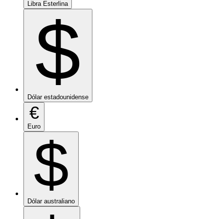
Libra Esterlina
$
Dólar estadounidense
€
Euro
$
Dólar australiano