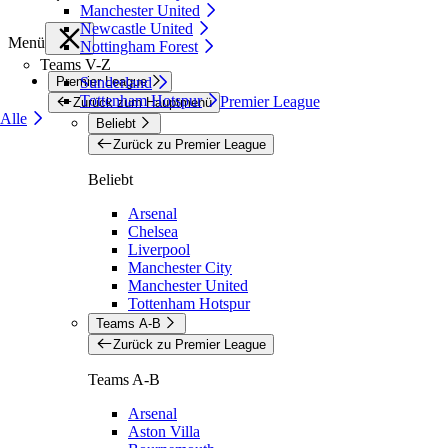
Manchester United
Newcastle United
Menü
Nottingham Forest
Teams V-Z
Premier League
Sunderland
Tottenham Hotspur
Premier League
Zurück zum Hauptmenü
Alle
Beliebt
Zurück zu Premier League
Beliebt
Arsenal
Chelsea
Liverpool
Manchester City
Manchester United
Tottenham Hotspur
Teams A-B
Zurück zu Premier League
Teams A-B
Arsenal
Aston Villa