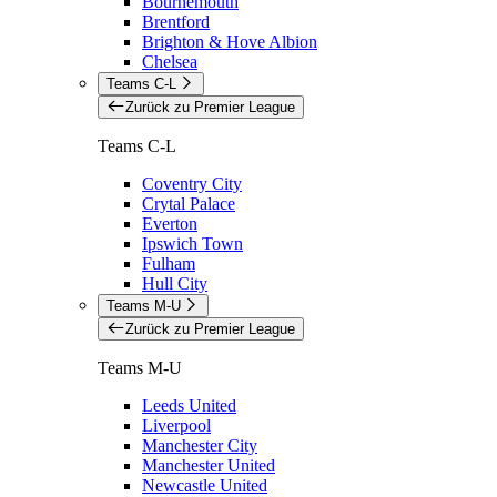
Bournemouth
Brentford
Brighton & Hove Albion
Chelsea
Teams C-L
Zurück zu Premier League
Teams C-L
Coventry City
Crytal Palace
Everton
Ipswich Town
Fulham
Hull City
Teams M-U
Zurück zu Premier League
Teams M-U
Leeds United
Liverpool
Manchester City
Manchester United
Newcastle United