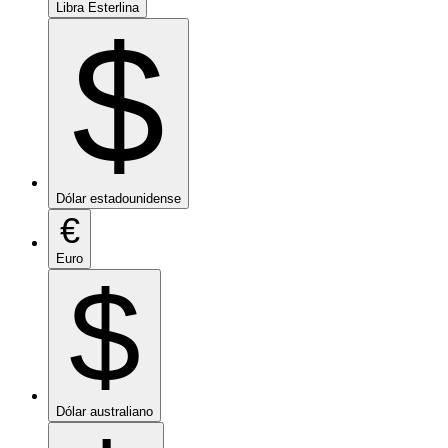
Libra Esterlina
$
Dólar estadounidense
€
Euro
$
Dólar australiano