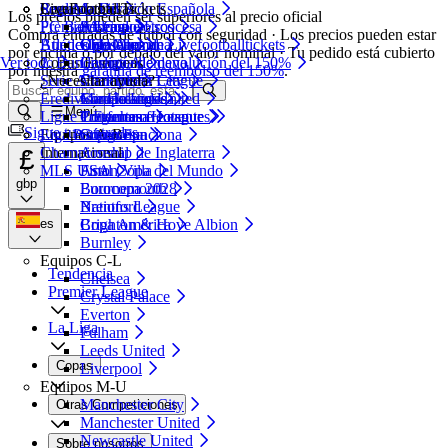
Popular
Real Madrid
Copas Inglesas
Segunda División Española
LiveFootballTickets
Los precios pueden ser superiores al precio oficial
FC Barcelona
Premier League Escocesa
Arsenal
FA Cup
Sobre nosotros
Compra entradas de fútbol con seguridad · Los precios pueden estar
Atlético de Madrid
Bundesliga Alemana
Chelsea
EFL Cup
Opiniones de Livefootballtickets
por encima o por debajo del valor nominal · Tu pedido está cubierto
Ver todo
Copas Europeas
2. Bundesliga Alemana
Liverpool
Garantía de devolución del 150%
por nuestra
garantía de reembolso del 150%
.
Serie A Italiana
¿Necesitar ayuda?
Manchester City
Champions League
Eredivisie Holandesa
Manchester United
Europa Ligue
Contáctanos
Menú
Ligue 1 Francesa
Tottenham Hotspur
Conference League
Preguntas frecuentes
Sigue tus entradas
Equipos A-B
Liga Portuguesa
Supercopa
Cómo Funciona
£
Internacional
Championship de Inglaterra
Arsenal
MLS USA
Aston Villa
Final Copa del Mundo
gbp
Bournemouth
Eurocopa 2028
Brentford
Nations League
es
Brighton & Hove Albion
Copa América
Burnley
Equipos C-L
Tendencia
Chelsea
Premier League
Crystal Palace
Everton
La Liga
Fulham
Leeds United
Copas
Liverpool
Equipos M-U
Manchester City
Otras Competiciones
Manchester United
Newcastle United
Sobre nosotros