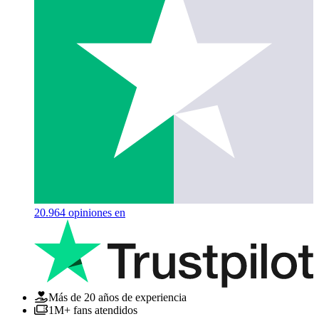
20.964
opiniones en
Más de 20 años de experiencia
1M+ fans atendidos