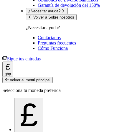
Garantía de devolución del 150%
¿Necesitar ayuda?
Volver a Sobre nosotros
¿Necesitar ayuda?
Contáctanos
Preguntas frecuentes
Cómo Funciona
Sigue tus entradas
£
gbp
Volver al menú principal
Selecciona tu moneda preferida
£