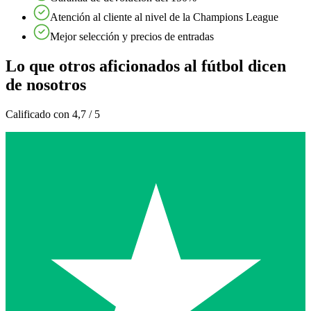
Atención al cliente al nivel de la Champions League
Mejor selección y precios de entradas
Lo que otros aficionados al fútbol dicen
de nosotros
Calificado con 4,7 / 5