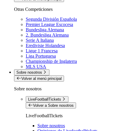
Otras Competiciones
Segunda División Española
Premier League Escocesa
Bundesliga Alemana
2. Bundesliga Alemana
Serie A Italiana
Eredivisie Holandesa
Ligue 1 Francesa
Liga Portuguesa
Championship de Inglaterra
MLS USA
Sobre nosotros
Volver al menú principal
Sobre nosotros
LiveFootballTickets
Volver a Sobre nosotros
LiveFootballTickets
Sobre nosotros
Opiniones de Livefootballtickets