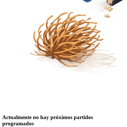
Actualmente no hay próximos partidos
programados