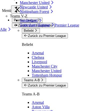
Manchester United
Newcastle United
Menü
Nottingham Forest
Teams V-Z
Premier League
Sunderland
Tottenham Hotspur
Premier League
Zurück zum Hauptmenü
Alle
Beliebt
Zurück zu Premier League
Beliebt
Arsenal
Chelsea
Liverpool
Manchester City
Manchester United
Tottenham Hotspur
Teams A-B
Zurück zu Premier League
Teams A-B
Arsenal
Aston Villa