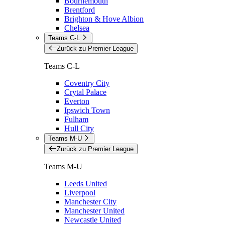
Bournemouth
Brentford
Brighton & Hove Albion
Chelsea
Teams C-L
Zurück zu Premier League
Teams C-L
Coventry City
Crytal Palace
Everton
Ipswich Town
Fulham
Hull City
Teams M-U
Zurück zu Premier League
Teams M-U
Leeds United
Liverpool
Manchester City
Manchester United
Newcastle United