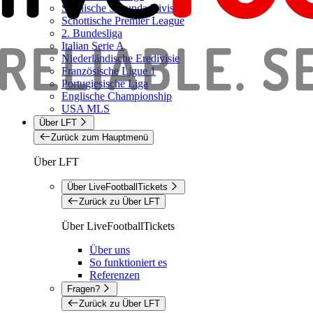
Spanische Segunda Division
Schottische Premier League
2. Bundesliga
Italian Serie A
Niederländische Eredivisie
Französische Ligue 1
Portugiesische Liga
Englische Championship
USA MLS
Über LFT
Zurück zum Hauptmenü
Über LFT
Über LiveFootballTickets
Zurück zu Über LFT
Über LiveFootballTickets
Über uns
So funktioniert es
Referenzen
Fragen?
Zurück zu Über LFT