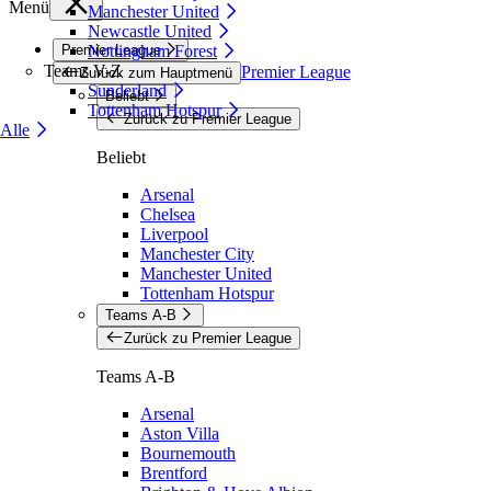
Menü
Manchester United
Newcastle United
Premier League
Nottingham Forest
Teams V-Z
Premier League
Zurück zum Hauptmenü
Sunderland
Beliebt
Tottenham Hotspur
Zurück zu Premier League
Alle
Beliebt
Arsenal
Chelsea
Liverpool
Manchester City
Manchester United
Tottenham Hotspur
Teams A-B
Zurück zu Premier League
Teams A-B
Arsenal
Aston Villa
Bournemouth
Brentford