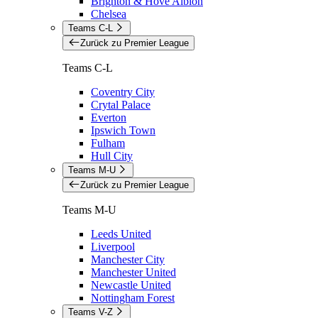
Brighton & Hove Albion
Chelsea
Teams C-L
Zurück zu Premier League
Teams C-L
Coventry City
Crytal Palace
Everton
Ipswich Town
Fulham
Hull City
Teams M-U
Zurück zu Premier League
Teams M-U
Leeds United
Liverpool
Manchester City
Manchester United
Newcastle United
Nottingham Forest
Teams V-Z