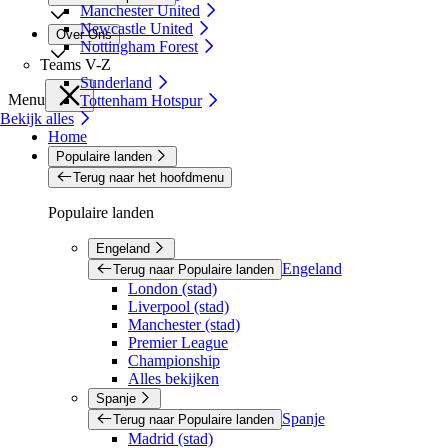
Manchester United
Newcastle United
Over Ons
Nottingham Forest
Teams V-Z
Sunderland
Menu
Tottenham Hotspur
Bekijk alles
Home
Populaire landen
Terug naar het hoofdmenu
Populaire landen
Engeland
Engeland
Terug naar Populaire landen
London (stad)
Liverpool (stad)
Manchester (stad)
Premier League
Championship
Alles bekijken
Spanje
Spanje
Terug naar Populaire landen
Madrid (stad)