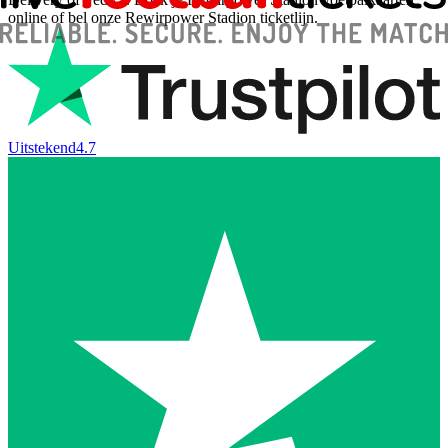
online of bel onze Rewirpower Stadion ticketlijn.
Uitstekend
4.7