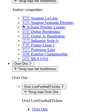
Terug naar het hoofdmenu
Andere competities
🇪🇸 Spaanse La Liga
🇪🇸 Spaanse Segunda Division
🏴󠁧󠁢󠁳󠁣󠁴󠁿 Schotse Premier League
🇩🇪 Duitse Bundesliga
🇩🇪 Duitse 2e Bundesliga
🇮🇹 Italiaanse Serie A
🇫🇷 Franse Ligue 1
🇵🇹 Portugese Liga
🇬🇧 Engelse Championship
🇺🇸 MLS USA
Over Ons
Terug naar het hoofdmenu
Over Ons
Over LiveFootballTickets
Terug naar Over Ons
Over LiveFootballTickets
Over Ons