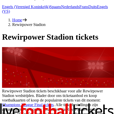
Engels (Verenigd Koninkrijk)
Spaans
Nederlands
Frans
Duits
Engels
(VS)
Home
Rewirpower Stadion
Rewirpower Stadion tickets
Rewirpower Stadion tickets beschikbaar voor alle Rewirpower
Stadion wedstrijden. Blader door ons ticketaanbod en koop
voetbalkaarten of koop de populairste tickets van dit moment:
Champions League Final tickets
. Alle ticketbestellingen zijn
gegarandeerd en worden verzonden via Royal Mail Special
Delivery of FedEx. Boek je Rewirpower Stadion voetbalkaarten