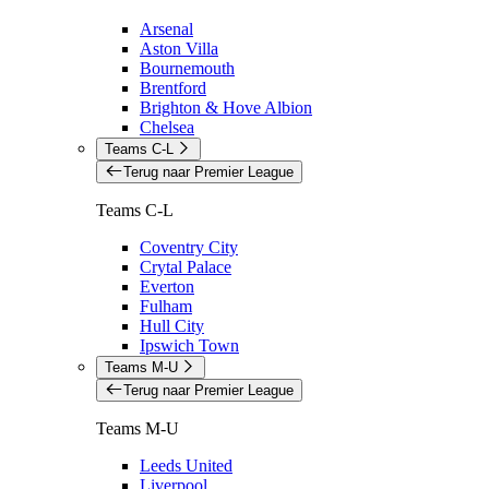
Arsenal
Aston Villa
Bournemouth
Brentford
Brighton & Hove Albion
Chelsea
Teams C-L
Terug naar Premier League
Teams C-L
Coventry City
Crytal Palace
Everton
Fulham
Hull City
Ipswich Town
Teams M-U
Terug naar Premier League
Teams M-U
Leeds United
Liverpool