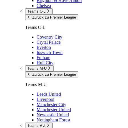
Brighton & Hove Albion
Chelsea
Teams C-L
Zurück zu Premier League
Teams C-L
Coventry City
Crytal Palace
Everton
Ipswich Town
Fulham
Hull City
Teams M-U
Zurück zu Premier League
Teams M-U
Leeds United
Liverpool
Manchester City
Manchester United
Newcastle United
Nottingham Forest
Teams V-Z