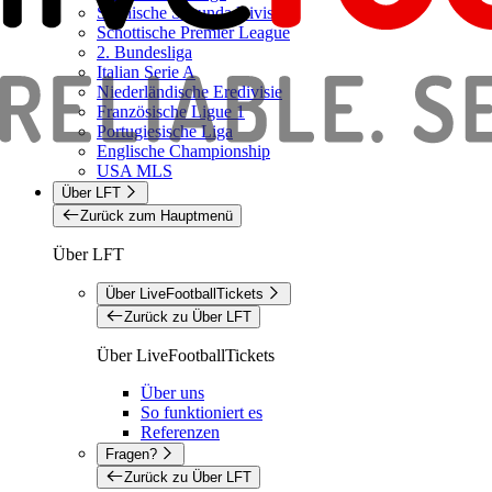
Spanische Segunda Division
Schottische Premier League
2. Bundesliga
Italian Serie A
Niederländische Eredivisie
Französische Ligue 1
Portugiesische Liga
Englische Championship
USA MLS
Über LFT
Zurück zum Hauptmenü
Über LFT
Über LiveFootballTickets
Zurück zu Über LFT
Über LiveFootballTickets
Über uns
So funktioniert es
Referenzen
Fragen?
Zurück zu Über LFT