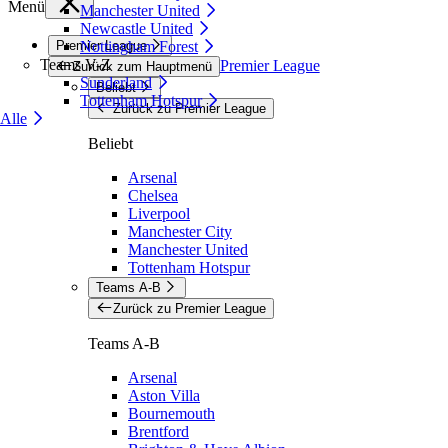
Menü
Manchester United
Newcastle United
Premier League
Nottingham Forest
Teams V-Z
Premier League
Zurück zum Hauptmenü
Sunderland
Beliebt
Tottenham Hotspur
Zurück zu Premier League
Alle
Beliebt
Arsenal
Chelsea
Liverpool
Manchester City
Manchester United
Tottenham Hotspur
Teams A-B
Zurück zu Premier League
Teams A-B
Arsenal
Aston Villa
Bournemouth
Brentford