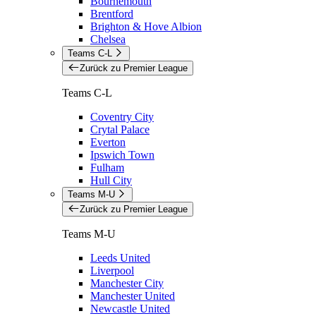
Bournemouth
Brentford
Brighton & Hove Albion
Chelsea
Teams C-L
Zurück zu Premier League
Teams C-L
Coventry City
Crytal Palace
Everton
Ipswich Town
Fulham
Hull City
Teams M-U
Zurück zu Premier League
Teams M-U
Leeds United
Liverpool
Manchester City
Manchester United
Newcastle United