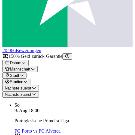
20.966
Bewertungen
150% Geld-zurück-Garantie
Datum
Mannschaft
Stadt
Stadion
Nächste zuerst
Nächste zuerst
So
9. Aug.
18:00
Portugiesische Primeira Liga
FC Porto vs FC Alverca