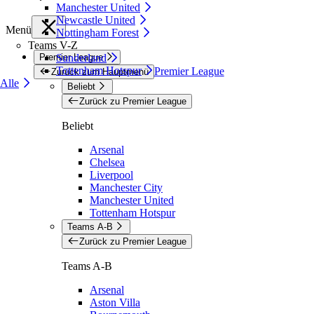
Manchester United
Newcastle United
Menü
Nottingham Forest
Teams V-Z
Premier League
Sunderland
Tottenham Hotspur
Premier League
Zurück zum Hauptmenü
Alle
Beliebt
Zurück zu Premier League
Beliebt
Arsenal
Chelsea
Liverpool
Manchester City
Manchester United
Tottenham Hotspur
Teams A-B
Zurück zu Premier League
Teams A-B
Arsenal
Aston Villa