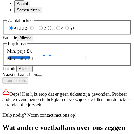
Aantal
Samen zitten
Aantal tickets
ALLES
1
2
3
4
5+
Fanside
Alles
Prijsklasse
Min. prijs
£
Max. prijs
£
Locatie
Alles
Naast elkaar zitten
Toon tickets
Oeps! Het lijkt erop dat er geen tickets zijn gevonden. Probeer
andere evenementen te bekijken of verwijder de filters om de tickets
te vinden die je zoekt.
Hulp nodig? Neem contact met ons op!
Wat andere voetbalfans over ons zeggen