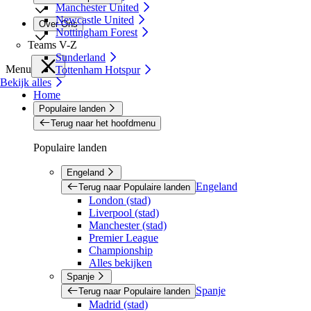
Manchester United
Newcastle United
Over Ons
Nottingham Forest
Teams V-Z
Sunderland
Menu
Tottenham Hotspur
Bekijk alles
Home
Populaire landen
Terug naar het hoofdmenu
Populaire landen
Engeland
Engeland
Terug naar Populaire landen
London (stad)
Liverpool (stad)
Manchester (stad)
Premier League
Championship
Alles bekijken
Spanje
Spanje
Terug naar Populaire landen
Madrid (stad)