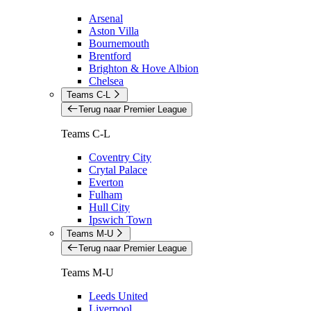
Arsenal
Aston Villa
Bournemouth
Brentford
Brighton & Hove Albion
Chelsea
Teams C-L
Terug naar Premier League
Teams C-L
Coventry City
Crytal Palace
Everton
Fulham
Hull City
Ipswich Town
Teams M-U
Terug naar Premier League
Teams M-U
Leeds United
Liverpool