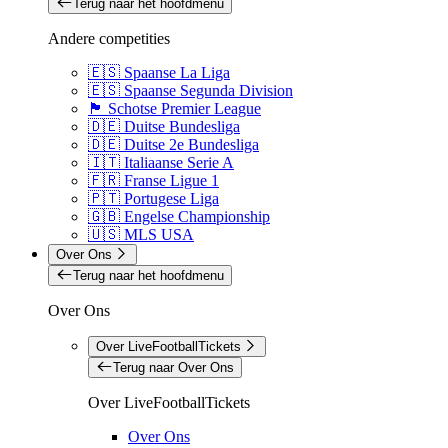
Terug naar het hoofdmenu
Andere competities
🇪🇸 Spaanse La Liga
🇪🇸 Spaanse Segunda Division
🏴󠁧󠁢󠁳󠁣󠁴󠁿 Schotse Premier League
🇩🇪 Duitse Bundesliga
🇩🇪 Duitse 2e Bundesliga
🇮🇹 Italiaanse Serie A
🇫🇷 Franse Ligue 1
🇵🇹 Portugese Liga
🇬🇧 Engelse Championship
🇺🇸 MLS USA
Over Ons
Terug naar het hoofdmenu
Over Ons
Over LiveFootballTickets
Terug naar Over Ons
Over LiveFootballTickets
Over Ons