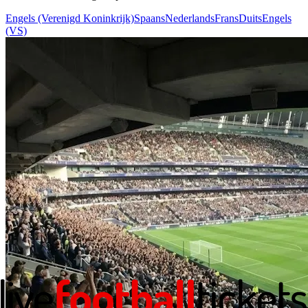
Engels (Verenigd Koninkrijk)
Spaans
Nederlands
Frans
Duits
Engels
(VS)