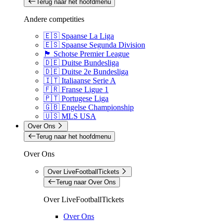
Terug naar het hoofdmenu
Andere competities
🇪🇸 Spaanse La Liga
🇪🇸 Spaanse Segunda Division
🏴󠁧󠁢󠁳󠁣󠁴󠁿 Schotse Premier League
🇩🇪 Duitse Bundesliga
🇩🇪 Duitse 2e Bundesliga
🇮🇹 Italiaanse Serie A
🇫🇷 Franse Ligue 1
🇵🇹 Portugese Liga
🇬🇧 Engelse Championship
🇺🇸 MLS USA
Over Ons
Terug naar het hoofdmenu
Over Ons
Over LiveFootballTickets
Terug naar Over Ons
Over LiveFootballTickets
Over Ons