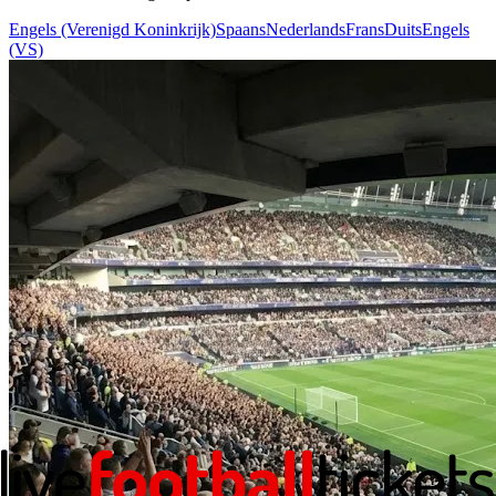
Engels (Verenigd Koninkrijk)
Spaans
Nederlands
Frans
Duits
Engels
(VS)