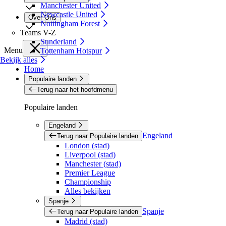
Manchester United
Newcastle United
Over Ons
Nottingham Forest
Teams V-Z
Sunderland
Menu
Tottenham Hotspur
Bekijk alles
Home
Populaire landen
Terug naar het hoofdmenu
Populaire landen
Engeland
Engeland
Terug naar Populaire landen
London (stad)
Liverpool (stad)
Manchester (stad)
Premier League
Championship
Alles bekijken
Spanje
Spanje
Terug naar Populaire landen
Madrid (stad)