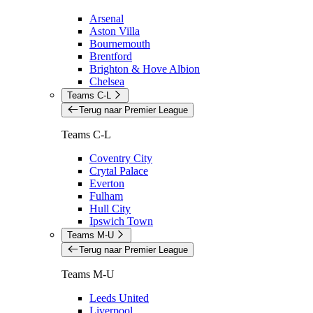
Arsenal
Aston Villa
Bournemouth
Brentford
Brighton & Hove Albion
Chelsea
Teams C-L
Terug naar Premier League
Teams C-L
Coventry City
Crytal Palace
Everton
Fulham
Hull City
Ipswich Town
Teams M-U
Terug naar Premier League
Teams M-U
Leeds United
Liverpool