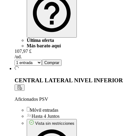
Última oferta
Más barato aquí
107,97 £
/ud.
Comprar
CENTRAL LATERAL NIVEL INFERIOR
Aficionados PSV
Móvil entradas
Hasta 4 Juntos
Vista sin restricciones