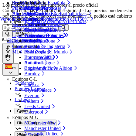
Popular
Real Madrid
Copas Inglesas
Segunda División Española
LiveFootballTickets
Los precios pueden ser superiores al precio oficial
FC Barcelona
Premier League Escocesa
Arsenal
FA Cup
Sobre nosotros
Compra entradas de fútbol con seguridad · Los precios pueden estar
Atlético de Madrid
Bundesliga Alemana
Chelsea
EFL Cup
Opiniones de Livefootballtickets
por encima o por debajo del valor nominal · Tu pedido está cubierto
Ver todo
Copas Europeas
2. Bundesliga Alemana
Liverpool
Garantía de devolución del 150%
por nuestra
garantía de reembolso del 150%
.
Serie A Italiana
¿Necesitar ayuda?
Manchester City
Champions League
Eredivisie Holandesa
Manchester United
Europa Ligue
Contáctanos
Menú
Ligue 1 Francesa
Tottenham Hotspur
Conference League
Preguntas frecuentes
Sigue tus entradas
Equipos A-B
Liga Portuguesa
Supercopa
Cómo Funciona
£
Internacional
Championship de Inglaterra
Arsenal
MLS USA
Aston Villa
Final Copa del Mundo
gbp
Bournemouth
Eurocopa 2028
Brentford
Nations League
es
Brighton & Hove Albion
Copa América
Burnley
Equipos C-L
Tendencia
Chelsea
Premier League
Crystal Palace
Everton
La Liga
Fulham
Leeds United
Copas
Liverpool
Equipos M-U
Manchester City
Otras Competiciones
Manchester United
Newcastle United
Sobre nosotros