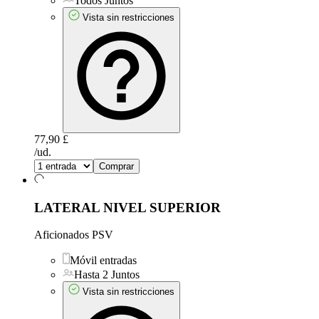
Todos Juntos
Vista sin restricciones
77,90 £
/ud.
Comprar
LATERAL NIVEL SUPERIOR
Aficionados PSV
Móvil entradas
Hasta 2 Juntos
Vista sin restricciones