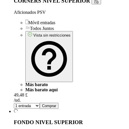
CORNERS NIVEL SUPERIOR
Aficionados PSV
Móvil entradas
Todos Juntos
Vista sin restricciones
Más barato
Más barato aquí
49,48 £
/ud.
Comprar
FONDO NIVEL SUPERIOR