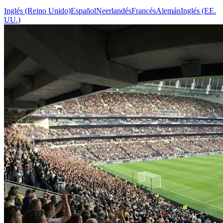
Inglés (Reino Unido)
Español
Neerlandés
Francés
Alemán
Inglés (EE.
UU.)