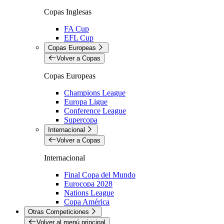
Copas Inglesas
FA Cup
EFL Cup
Copas Europeas
Volver a Copas
Copas Europeas
Champions League
Europa Ligue
Conference League
Supercopa
Internacional
Volver a Copas
Internacional
Final Copa del Mundo
Eurocopa 2028
Nations League
Copa América
Otras Competiciones
Volver al menú principal