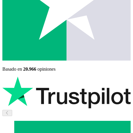
Basado en
20.966
opiniones