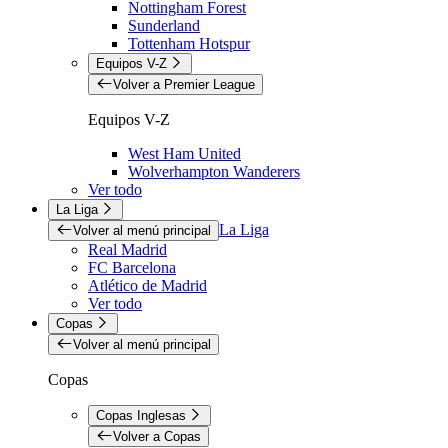
Nottingham Forest
Sunderland
Tottenham Hotspur
Equipos V-Z
Volver a Premier League
Equipos V-Z
West Ham United
Wolverhampton Wanderers
Ver todo
La Liga
La Liga
Volver al menú principal
Real Madrid
FC Barcelona
Atlético de Madrid
Ver todo
Copas
Volver al menú principal
Copas
Copas Inglesas
Volver a Copas