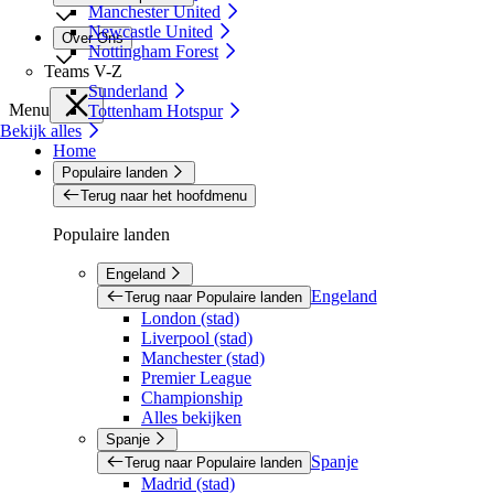
Manchester United
Newcastle United
Over Ons
Nottingham Forest
Teams V-Z
Sunderland
Menu
Tottenham Hotspur
Bekijk alles
Home
Populaire landen
Terug naar het hoofdmenu
Populaire landen
Engeland
Engeland
Terug naar Populaire landen
London (stad)
Liverpool (stad)
Manchester (stad)
Premier League
Championship
Alles bekijken
Spanje
Spanje
Terug naar Populaire landen
Madrid (stad)