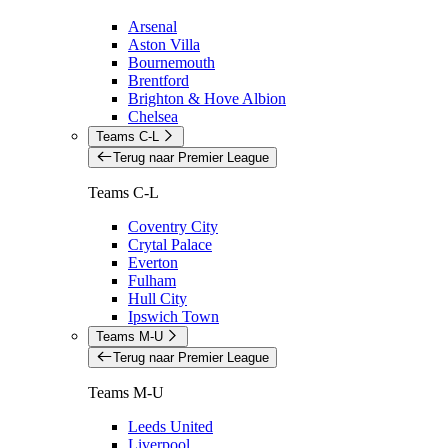
Arsenal
Aston Villa
Bournemouth
Brentford
Brighton & Hove Albion
Chelsea
Teams C-L
Terug naar Premier League
Teams C-L
Coventry City
Crytal Palace
Everton
Fulham
Hull City
Ipswich Town
Teams M-U
Terug naar Premier League
Teams M-U
Leeds United
Liverpool