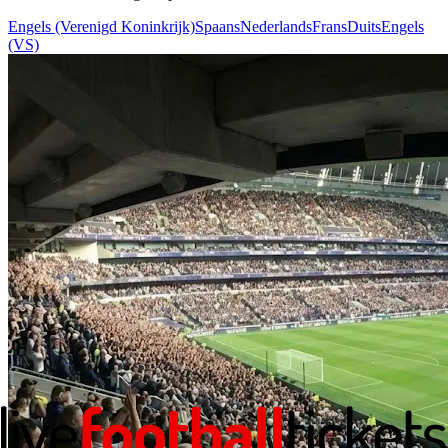
Engels (Verenigd Koninkrijk)
Spaans
Nederlands
Frans
Duits
Engels
(VS)