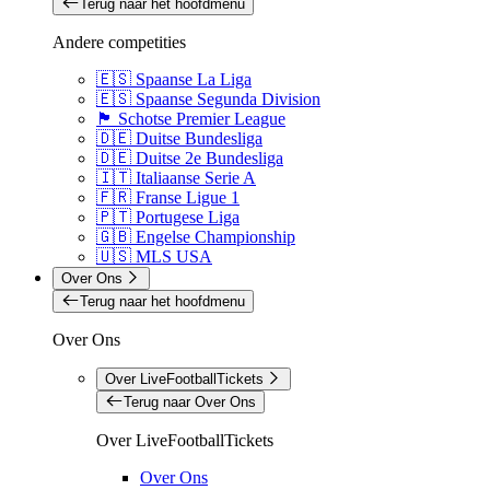
Terug naar het hoofdmenu
Andere competities
🇪🇸 Spaanse La Liga
🇪🇸 Spaanse Segunda Division
🏴󠁧󠁢󠁳󠁣󠁴󠁿 Schotse Premier League
🇩🇪 Duitse Bundesliga
🇩🇪 Duitse 2e Bundesliga
🇮🇹 Italiaanse Serie A
🇫🇷 Franse Ligue 1
🇵🇹 Portugese Liga
🇬🇧 Engelse Championship
🇺🇸 MLS USA
Over Ons
Terug naar het hoofdmenu
Over Ons
Over LiveFootballTickets
Terug naar Over Ons
Over LiveFootballTickets
Over Ons