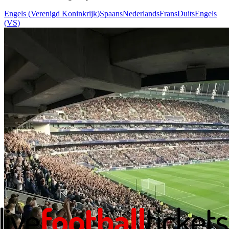
Engels (Verenigd Koninkrijk)
Spaans
Nederlands
Frans
Duits
Engels
(VS)