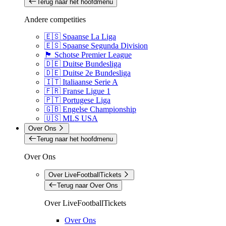
Terug naar het hoofdmenu
Andere competities
🇪🇸 Spaanse La Liga
🇪🇸 Spaanse Segunda Division
🏴󠁧󠁢󠁳󠁣󠁴󠁿 Schotse Premier League
🇩🇪 Duitse Bundesliga
🇩🇪 Duitse 2e Bundesliga
🇮🇹 Italiaanse Serie A
🇫🇷 Franse Ligue 1
🇵🇹 Portugese Liga
🇬🇧 Engelse Championship
🇺🇸 MLS USA
Over Ons
Terug naar het hoofdmenu
Over Ons
Over LiveFootballTickets
Terug naar Over Ons
Over LiveFootballTickets
Over Ons