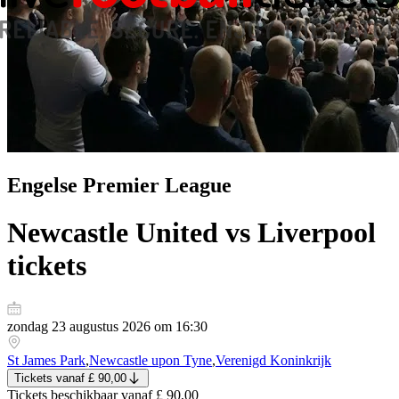
Engelse Premier League
Newcastle United vs Liverpool
tickets
zondag 23 augustus 2026 om 16:30
St James Park
,
Newcastle upon Tyne
,
Verenigd Koninkrijk
Tickets
vanaf
£ 90,00
Tickets
beschikbaar vanaf
£ 90,00