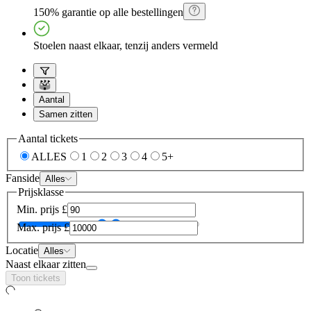
150% garantie op alle bestellingen
Stoelen naast elkaar, tenzij anders vermeld
Aantal
Samen zitten
Aantal tickets
ALLES
1
2
3
4
5+
Fanside
Alles
Prijsklasse
Min. prijs
£
Max. prijs
£
Locatie
Alles
Naast elkaar zitten
Toon tickets