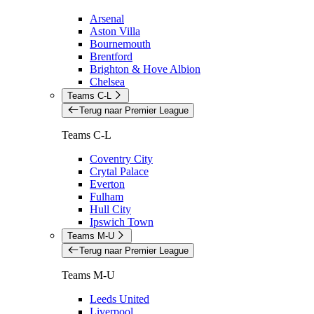
Arsenal
Aston Villa
Bournemouth
Brentford
Brighton & Hove Albion
Chelsea
Teams C-L
Terug naar Premier League
Teams C-L
Coventry City
Crytal Palace
Everton
Fulham
Hull City
Ipswich Town
Teams M-U
Terug naar Premier League
Teams M-U
Leeds United
Liverpool