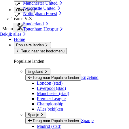
Manchester United
Newcastle United
Over Ons
Nottingham Forest
Teams V-Z
Sunderland
Menu
Tottenham Hotspur
Bekijk alles
Home
Populaire landen
Terug naar het hoofdmenu
Populaire landen
Engeland
Engeland
Terug naar Populaire landen
London (stad)
Liverpool (stad)
Manchester (stad)
Premier League
Championship
Alles bekijken
Spanje
Spanje
Terug naar Populaire landen
Madrid (stad)