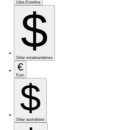
Libra Esterlina
$
Dólar estadounidense
€
Euro
$
Dólar australiano