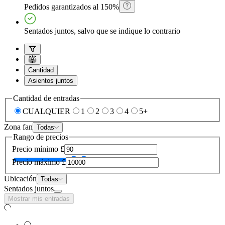
Pedidos garantizados al 150%
Sentados juntos, salvo que se indique lo contrario
Cantidad
Asientos juntos
Cantidad de entradas
CUALQUIER
1
2
3
4
5+
Zona fan
Todas
Rango de precios
Precio mínimo
£
Precio máximo
£
Ubicación
Todas
Sentados juntos
Mostrar mis entradas