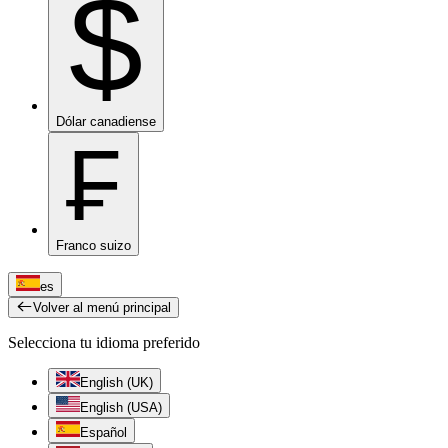
$
Dólar canadiense
₣
Franco suizo
es
Volver al menú principal
Selecciona tu idioma preferido
English (UK)
English (USA)
Español