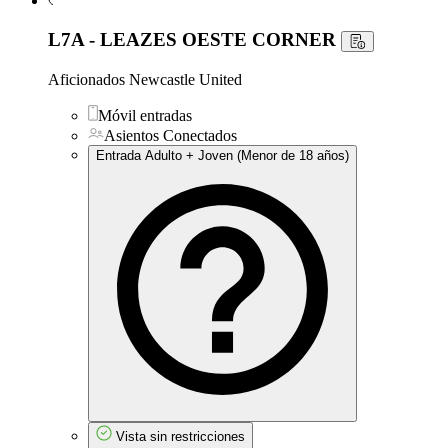
L7A - LEAZES OESTE CORNER
Aficionados Newcastle United
Móvil entradas
Asientos Conectados
Entrada Adulto + Joven (Menor de 18 años)
Vista sin restricciones