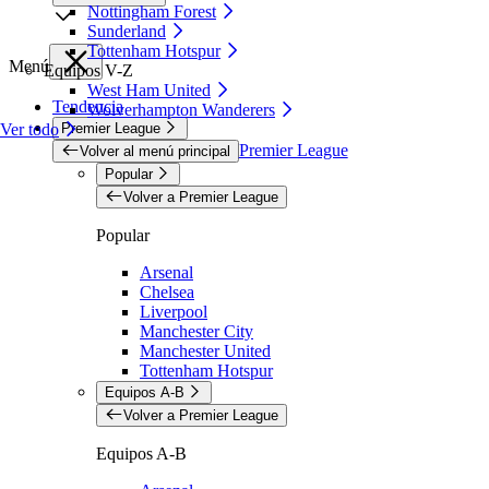
Nottingham Forest
Sunderland
Tottenham Hotspur
Menú
Equipos V-Z
West Ham United
Tendencia
Wolverhampton Wanderers
Premier League
Ver todo
Premier League
Volver al menú principal
Popular
Volver a Premier League
Popular
Arsenal
Chelsea
Liverpool
Manchester City
Manchester United
Tottenham Hotspur
Equipos A-B
Volver a Premier League
Equipos A-B