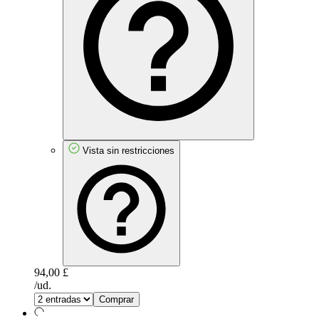
Vista sin restricciones
94,00 £
/ud.
Comprar