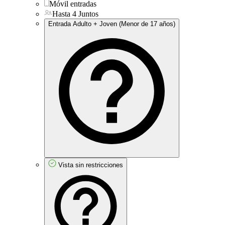
Móvil entradas
Hasta 4 Juntos
Entrada Adulto + Joven (Menor de 17 años)
Vista sin restricciones