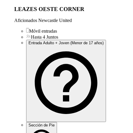
LEAZES OESTE CORNER
Aficionados Newcastle United
Móvil entradas
Hasta 4 Juntos
Entrada Adulto + Joven (Menor de 17 años)
Sección de Pie