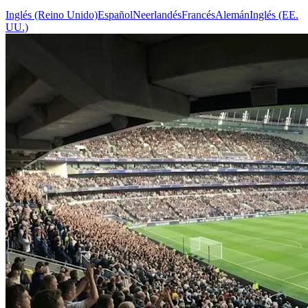
Inglés (Reino Unido)
Español
Neerlandés
Francés
Alemán
Inglés (EE.
UU.)