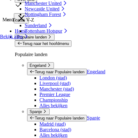
Manchester United
Newcastle United
Nottingham Forest
Menu
Teams V-Z
Sunderland
Home
Tottenham Hotspur
Bekijk alles
Populaire landen
Terug naar het hoofdmenu
Populaire landen
Engeland
Engeland
Terug naar Populaire landen
London (stad)
Liverpool (stad)
Manchester (stad)
Premier League
Championship
Alles bekijken
Spanje
Spanje
Terug naar Populaire landen
Madrid (stad)
Barcelona (stad)
Alles bekijken