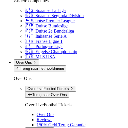
Andere competities
🇪🇸 Spaanse La Liga
🇪🇸 Spaanse Segunda Division
🏴󠁧󠁢󠁳󠁣󠁴󠁿 Schotse Premier League
🇩🇪 Duitse Bundesliga
🇩🇪 Duitse 2e Bundesliga
🇮🇹 Italiaanse Serie A
🇫🇷 Franse Ligue 1
🇵🇹 Portugese Liga
🇬🇧 Engelse Championship
🇺🇸 MLS USA
Over Ons
Terug naar het hoofdmenu
Over Ons
Over LiveFootballTickets
Terug naar Over Ons
Over LiveFootballTickets
Over Ons
Reviews
150% Geld Terug Garantie