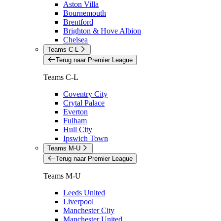
Aston Villa
Bournemouth
Brentford
Brighton & Hove Albion
Chelsea
Teams C-L
Terug naar Premier League
Teams C-L
Coventry City
Crytal Palace
Everton
Fulham
Hull City
Ipswich Town
Teams M-U
Terug naar Premier League
Teams M-U
Leeds United
Liverpool
Manchester City
Manchester United