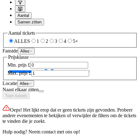
Aantal
Samen zitten
Aantal tickets
ALLES
1
2
3
4
5+
Fanside
Alles
Prijsklasse
Min. prijs
£
Max. prijs
£
Locatie
Alles
Naast elkaar zitten
Toon tickets
Oeps! Het lijkt erop dat er geen tickets zijn gevonden. Probeer
andere evenementen te bekijken of verwijder de filters om de tickets
te vinden die je zoekt.
Hulp nodig? Neem contact met ons op!