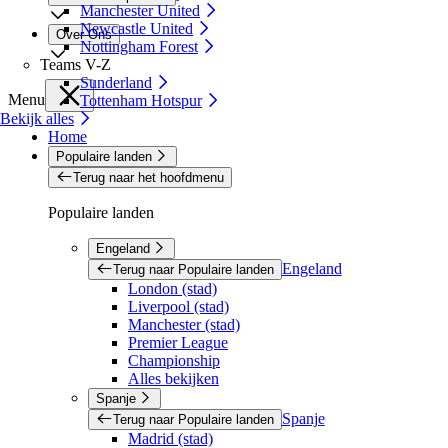
Manchester United
Newcastle United
Over Ons
Nottingham Forest
Teams V-Z
Sunderland
Menu
Tottenham Hotspur
Bekijk alles
Home
Populaire landen
Terug naar het hoofdmenu
Populaire landen
Engeland
Engeland
Terug naar Populaire landen
London (stad)
Liverpool (stad)
Manchester (stad)
Premier League
Championship
Alles bekijken
Spanje
Spanje
Terug naar Populaire landen
Madrid (stad)