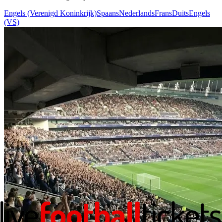
Engels (Verenigd Koninkrijk)
Spaans
Nederlands
Frans
Duits
Engels
(VS)