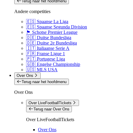
Terug naar het hoofdmenu
Andere competities
🇪🇸 Spaanse La Liga
🇪🇸 Spaanse Segunda Division
🏴󠁧󠁢󠁳󠁣󠁴󠁿 Schotse Premier League
🇩🇪 Duitse Bundesliga
🇩🇪 Duitse 2e Bundesliga
🇮🇹 Italiaanse Serie A
🇫🇷 Franse Ligue 1
🇵🇹 Portugese Liga
🇬🇧 Engelse Championship
🇺🇸 MLS USA
Over Ons
Terug naar het hoofdmenu
Over Ons
Over LiveFootballTickets
Terug naar Over Ons
Over LiveFootballTickets
Over Ons