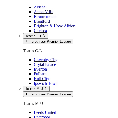
Arsenal
Aston Villa
Bournemouth
Brentford
Brighton & Hove Albion
Chelsea
Teams C-L
Terug naar Premier League
Teams C-L
Coventry City
Crytal Palace
Everton
Fulham
Hull City
Ipswich Town
Teams M-U
Terug naar Premier League
Teams M-U
Leeds United
Liverpool