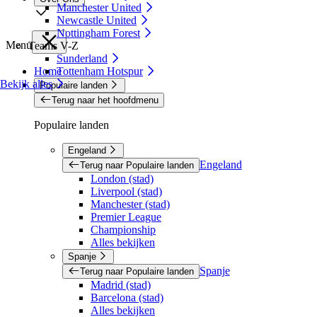
Manchester United
Newcastle United
Nottingham Forest
Menu
Teams V-Z
Sunderland
Home
Tottenham Hotspur
Bekijk alles
Populaire landen
Terug naar het hoofdmenu
Populaire landen
Engeland
Engeland
Terug naar Populaire landen
London (stad)
Liverpool (stad)
Manchester (stad)
Premier League
Championship
Alles bekijken
Spanje
Spanje
Terug naar Populaire landen
Madrid (stad)
Barcelona (stad)
Alles bekijken