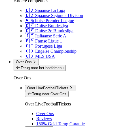
Andere competities
🇪🇸 Spaanse La Liga
🇪🇸 Spaanse Segunda Division
🏴󠁧󠁢󠁳󠁣󠁴󠁿 Schotse Premier League
🇩🇪 Duitse Bundesliga
🇩🇪 Duitse 2e Bundesliga
🇮🇹 Italiaanse Serie A
🇫🇷 Franse Ligue 1
🇵🇹 Portugese Liga
🇬🇧 Engelse Championship
🇺🇸 MLS USA
Over Ons
Terug naar het hoofdmenu
Over Ons
Over LiveFootballTickets
Terug naar Over Ons
Over LiveFootballTickets
Over Ons
Reviews
150% Geld Terug Garantie