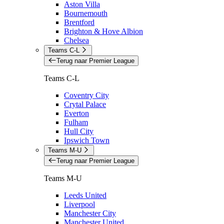
Aston Villa
Bournemouth
Brentford
Brighton & Hove Albion
Chelsea
Teams C-L
Terug naar Premier League
Teams C-L
Coventry City
Crytal Palace
Everton
Fulham
Hull City
Ipswich Town
Teams M-U
Terug naar Premier League
Teams M-U
Leeds United
Liverpool
Manchester City
Manchester United