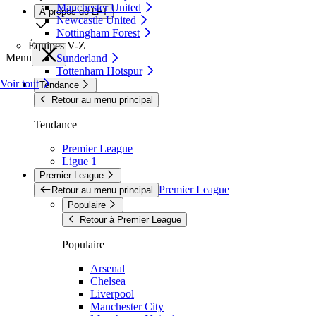
Manchester United
À propos de LFT
Newcastle United
Nottingham Forest
Équipes V-Z
Menu
Sunderland
Tottenham Hotspur
Voir tout
Tendance
Retour au menu principal
Tendance
Premier League
Ligue 1
Premier League
Premier League
Retour au menu principal
Populaire
Retour à Premier League
Populaire
Arsenal
Chelsea
Liverpool
Manchester City