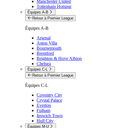
Manchester United
Tottenham Hotspur
Équipes A-B
Retour à Premier League
Équipes A-B
Arsenal
Aston Villa
Bournemouth
Brentford
Brighton & Hove Albion
Chelsea
Équipes C-L
Retour à Premier League
Équipes C-L
Coventry City
Crystal Palace
Everton
Fulham
Ipswich Town
Hull City
Équipes M-U