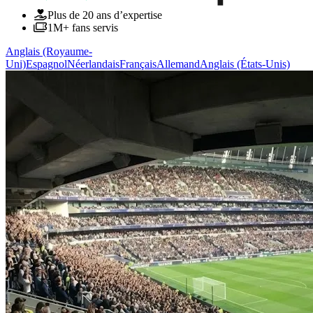
Plus de 20 ans d’expertise
1M+ fans servis
Anglais (Royaume-
Uni)
Espagnol
Néerlandais
Français
Allemand
Anglais (États-Unis)