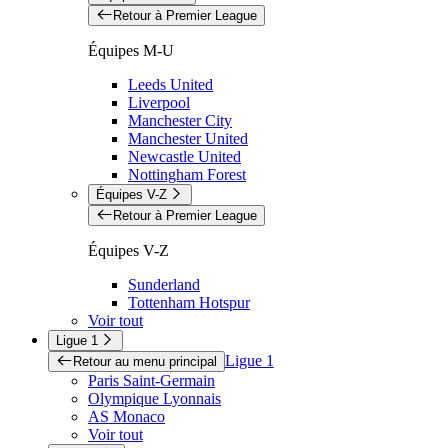
Retour à Premier League
Équipes M-U
Leeds United
Liverpool
Manchester City
Manchester United
Newcastle United
Nottingham Forest
Équipes V-Z
Retour à Premier League
Équipes V-Z
Sunderland
Tottenham Hotspur
Voir tout
Ligue 1
Ligue 1
Retour au menu principal
Paris Saint-Germain
Olympique Lyonnais
AS Monaco
Voir tout