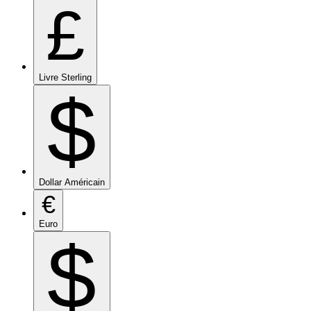
£
Livre Sterling
$
Dollar Américain
€
Euro
$