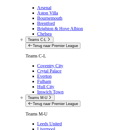
Arsenal
Aston Villa
Bournemouth
Brentford
Brighton & Hove Albion
Chelsea
Teams C-L
Terug naar Premier League
Teams C-L
Coventry City
Crytal Palace
Everton
Fulham
Hull City
Ipswich Town
Teams M-U
Terug naar Premier League
Teams M-U
Leeds United
Liverpool