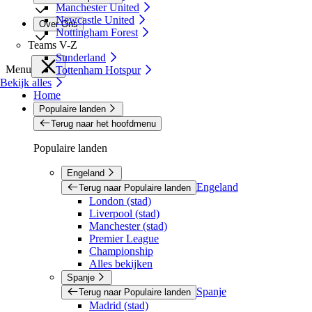
Manchester United
Newcastle United
Over Ons
Nottingham Forest
Teams V-Z
Sunderland
Menu
Tottenham Hotspur
Bekijk alles
Home
Populaire landen
Terug naar het hoofdmenu
Populaire landen
Engeland
Engeland
Terug naar Populaire landen
London (stad)
Liverpool (stad)
Manchester (stad)
Premier League
Championship
Alles bekijken
Spanje
Spanje
Terug naar Populaire landen
Madrid (stad)