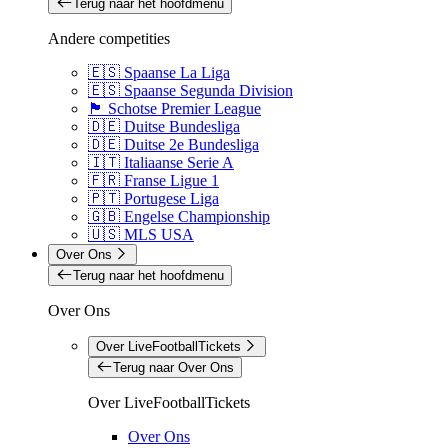
Terug naar het hoofdmenu
Andere competities
🇪🇸 Spaanse La Liga
🇪🇸 Spaanse Segunda Division
🏴󠁧󠁢󠁳󠁣󠁴󠁿 Schotse Premier League
🇩🇪 Duitse Bundesliga
🇩🇪 Duitse 2e Bundesliga
🇮🇹 Italiaanse Serie A
🇫🇷 Franse Ligue 1
🇵🇹 Portugese Liga
🇬🇧 Engelse Championship
🇺🇸 MLS USA
Over Ons
Terug naar het hoofdmenu
Over Ons
Over LiveFootballTickets
Terug naar Over Ons
Over LiveFootballTickets
Over Ons