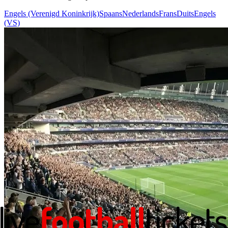
Engels (Verenigd Koninkrijk)
Spaans
Nederlands
Frans
Duits
Engels
(VS)