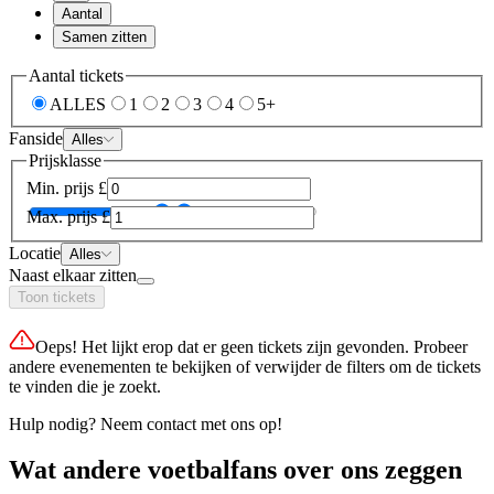
Aantal
Samen zitten
Aantal tickets
ALLES
1
2
3
4
5+
Fanside
Alles
Prijsklasse
Min. prijs
£
Max. prijs
£
Locatie
Alles
Naast elkaar zitten
Toon tickets
Oeps! Het lijkt erop dat er geen tickets zijn gevonden. Probeer
andere evenementen te bekijken of verwijder de filters om de tickets
te vinden die je zoekt.
Hulp nodig? Neem contact met ons op!
Wat andere voetbalfans over ons zeggen