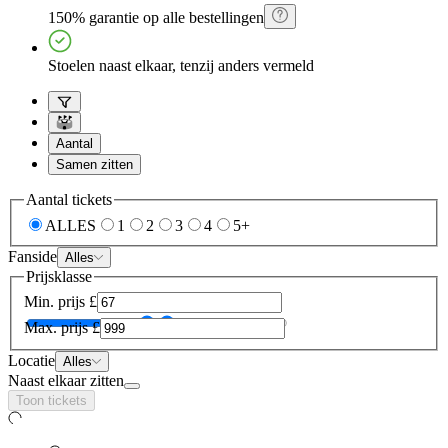
150% garantie op alle bestellingen
Stoelen naast elkaar, tenzij anders vermeld
Aantal
Samen zitten
Aantal tickets
ALLES
1
2
3
4
5+
Fanside
Alles
Prijsklasse
Min. prijs
£
Max. prijs
£
Locatie
Alles
Naast elkaar zitten
Toon tickets