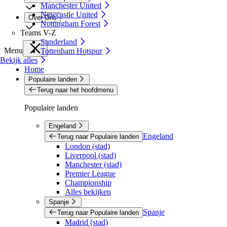
Manchester United
Newcastle United
Over Ons
Nottingham Forest
Teams V-Z
Sunderland
Menu
Tottenham Hotspur
Bekijk alles
Home
Populaire landen
Terug naar het hoofdmenu
Populaire landen
Engeland
Engeland
Terug naar Populaire landen
London (stad)
Liverpool (stad)
Manchester (stad)
Premier League
Championship
Alles bekijken
Spanje
Spanje
Terug naar Populaire landen
Madrid (stad)