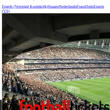
Engels (Verenigd Koninkrijk)
Spaans
Nederlands
Frans
Duits
Engels
(VS)