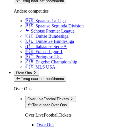
Terug naar het hoofdmenu
Andere competities
🇪🇸 Spaanse La Liga
🇪🇸 Spaanse Segunda Division
🏴󠁧󠁢󠁳󠁣󠁴󠁿 Schotse Premier League
🇩🇪 Duitse Bundesliga
🇩🇪 Duitse 2e Bundesliga
🇮🇹 Italiaanse Serie A
🇫🇷 Franse Ligue 1
🇵🇹 Portugese Liga
🇬🇧 Engelse Championship
🇺🇸 MLS USA
Over Ons
Terug naar het hoofdmenu
Over Ons
Over LiveFootballTickets
Terug naar Over Ons
Over LiveFootballTickets
Over Ons