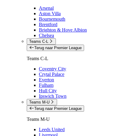
Arsenal
Aston Villa
Bournemouth
Brentford
Brighton & Hove Albion
Chelsea
Teams C-L
Terug naar Premier League
Teams C-L
Coventry City
Crytal Palace
Everton
Fulham
Hull City
Ipswich Town
Teams M-U
Terug naar Premier League
Teams M-U
Leeds United
Liverpool