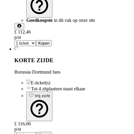
Goedkoopste
in dit vak op onze site
£ 112,46
p/st
Kopen
KORTE ZIJDE
Borussia Dortmund fans
E-ticket(s)
Tot 4 zitplaatsen naast elkaar
Vrij zicht
£ 116,06
p/st