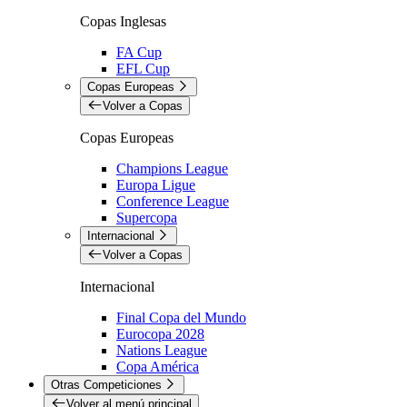
Copas Inglesas
FA Cup
EFL Cup
Copas Europeas
Volver a Copas
Copas Europeas
Champions League
Europa Ligue
Conference League
Supercopa
Internacional
Volver a Copas
Internacional
Final Copa del Mundo
Eurocopa 2028
Nations League
Copa América
Otras Competiciones
Volver al menú principal