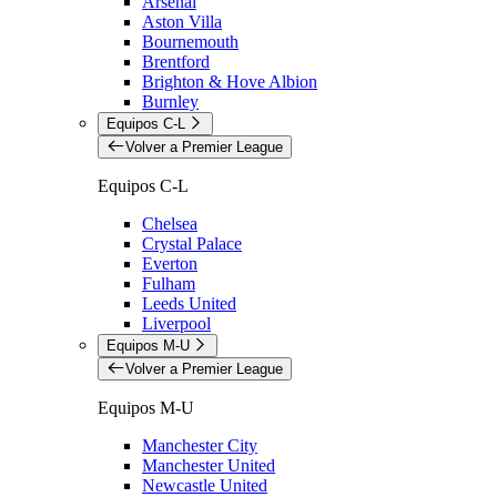
Arsenal
Aston Villa
Bournemouth
Brentford
Brighton & Hove Albion
Burnley
Equipos C-L
Volver a Premier League
Equipos C-L
Chelsea
Crystal Palace
Everton
Fulham
Leeds United
Liverpool
Equipos M-U
Volver a Premier League
Equipos M-U
Manchester City
Manchester United
Newcastle United