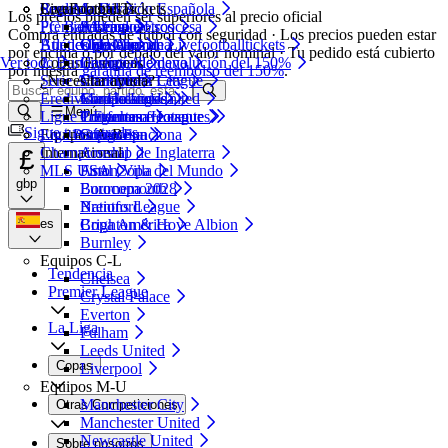
Popular
Real Madrid
Copas Inglesas
Segunda División Española
LiveFootballTickets
Los precios pueden ser superiores al precio oficial
FC Barcelona
Premier League Escocesa
Arsenal
FA Cup
Sobre nosotros
Compra entradas de fútbol con seguridad · Los precios pueden estar
Atlético de Madrid
Bundesliga Alemana
Chelsea
EFL Cup
Opiniones de Livefootballtickets
por encima o por debajo del valor nominal · Tu pedido está cubierto
Ver todo
Copas Europeas
2. Bundesliga Alemana
Liverpool
Garantía de devolución del 150%
por nuestra
garantía de reembolso del 150%
.
Serie A Italiana
¿Necesitar ayuda?
Manchester City
Champions League
Eredivisie Holandesa
Manchester United
Europa Ligue
Contáctanos
Menú
Ligue 1 Francesa
Tottenham Hotspur
Conference League
Preguntas frecuentes
Sigue tus entradas
Equipos A-B
Liga Portuguesa
Supercopa
Cómo Funciona
£
Internacional
Championship de Inglaterra
Arsenal
MLS USA
Aston Villa
Final Copa del Mundo
gbp
Bournemouth
Eurocopa 2028
Brentford
Nations League
es
Brighton & Hove Albion
Copa América
Burnley
Equipos C-L
Tendencia
Chelsea
Premier League
Crystal Palace
Everton
La Liga
Fulham
Leeds United
Copas
Liverpool
Equipos M-U
Manchester City
Otras Competiciones
Manchester United
Newcastle United
Sobre nosotros