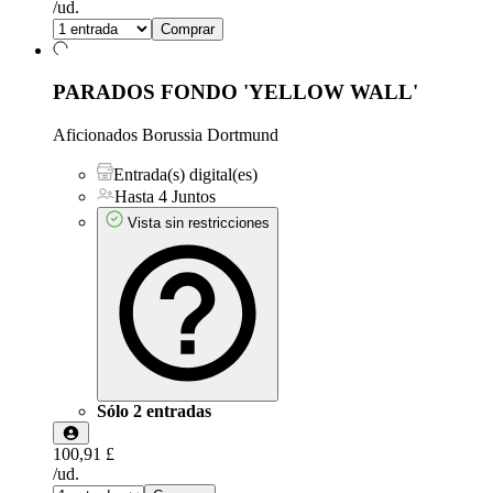
/ud.
Comprar
PARADOS FONDO 'YELLOW WALL'
Aficionados Borussia Dortmund
Entrada(s) digital(es)
Hasta 4 Juntos
Vista sin restricciones
Sólo 2 entradas
100,91 £
/ud.