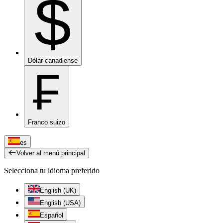
$
Dólar canadiense
₣
Franco suizo
es
Volver al menú principal
Selecciona tu idioma preferido
English (UK)
English (USA)
Español