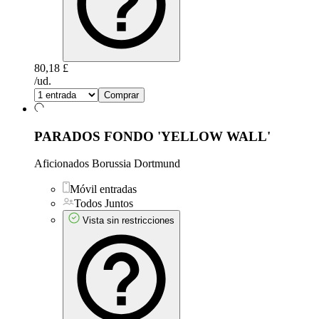
80,18 £
/ud.
Comprar
PARADOS FONDO 'YELLOW WALL'
Aficionados Borussia Dortmund
Móvil entradas
Todos Juntos
Vista sin restricciones