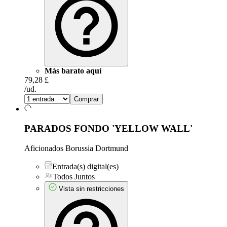
Más barato aquí
79,28 £
/ud.
Comprar
PARADOS FONDO 'YELLOW WALL'
Aficionados Borussia Dortmund
Entrada(s) digital(es)
Todos Juntos
Vista sin restricciones