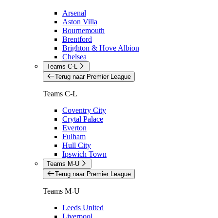
Arsenal
Aston Villa
Bournemouth
Brentford
Brighton & Hove Albion
Chelsea
Teams C-L
Terug naar Premier League
Teams C-L
Coventry City
Crytal Palace
Everton
Fulham
Hull City
Ipswich Town
Teams M-U
Terug naar Premier League
Teams M-U
Leeds United
Liverpool