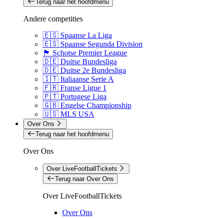
Terug naar het hoofdmenu
Andere competities
🇪🇸 Spaanse La Liga
🇪🇸 Spaanse Segunda Division
🏴󠁧󠁢󠁳󠁣󠁴󠁿 Schotse Premier League
🇩🇪 Duitse Bundesliga
🇩🇪 Duitse 2e Bundesliga
🇮🇹 Italiaanse Serie A
🇫🇷 Franse Ligue 1
🇵🇹 Portugese Liga
🇬🇧 Engelse Championship
🇺🇸 MLS USA
Over Ons
Terug naar het hoofdmenu
Over Ons
Over LiveFootballTickets
Terug naar Over Ons
Over LiveFootballTickets
Over Ons