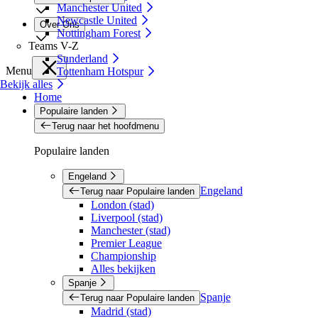
Manchester United
Newcastle United
Over Ons
Nottingham Forest
Teams V-Z
Sunderland
Menu
Tottenham Hotspur
Bekijk alles
Home
Populaire landen
Terug naar het hoofdmenu
Populaire landen
Engeland
Engeland
Terug naar Populaire landen
London (stad)
Liverpool (stad)
Manchester (stad)
Premier League
Championship
Alles bekijken
Spanje
Spanje
Terug naar Populaire landen
Madrid (stad)