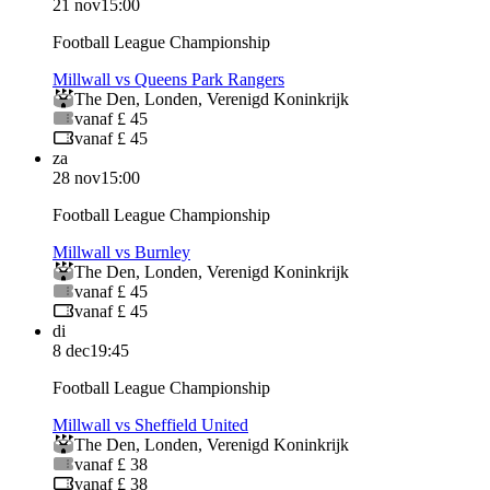
21 nov
15:00
Football League Championship
Millwall vs Queens Park Rangers
The Den
,
Londen
,
Verenigd Koninkrijk
vanaf £ 45
vanaf £ 45
za
28 nov
15:00
Football League Championship
Millwall vs Burnley
The Den
,
Londen
,
Verenigd Koninkrijk
vanaf £ 45
vanaf £ 45
di
8 dec
19:45
Football League Championship
Millwall vs Sheffield United
The Den
,
Londen
,
Verenigd Koninkrijk
vanaf £ 38
vanaf £ 38