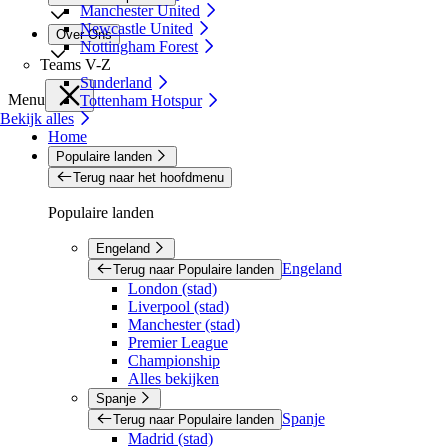
Manchester United
Newcastle United
Over Ons
Nottingham Forest
Teams V-Z
Sunderland
Menu
Tottenham Hotspur
Bekijk alles
Home
Populaire landen
Terug naar het hoofdmenu
Populaire landen
Engeland
Engeland
Terug naar Populaire landen
London (stad)
Liverpool (stad)
Manchester (stad)
Premier League
Championship
Alles bekijken
Spanje
Spanje
Terug naar Populaire landen
Madrid (stad)