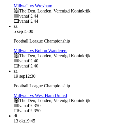
Millwall vs Wrexham
The Den
,
Londen
,
Verenigd Koninkrijk
vanaf £ 44
vanaf £ 44
za
5 sep
15:00
Football League Championship
Millwall vs Bolton Wanderers
The Den
,
Londen
,
Verenigd Koninkrijk
vanaf £ 40
vanaf £ 40
za
19 sep
12:30
Football League Championship
Millwall vs West Ham United
The Den
,
Londen
,
Verenigd Koninkrijk
vanaf £ 350
vanaf £ 350
di
13 okt
19:45