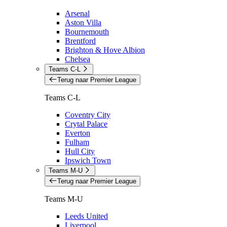
Arsenal
Aston Villa
Bournemouth
Brentford
Brighton & Hove Albion
Chelsea
Teams C-L
Terug naar Premier League
Teams C-L
Coventry City
Crytal Palace
Everton
Fulham
Hull City
Ipswich Town
Teams M-U
Terug naar Premier League
Teams M-U
Leeds United
Liverpool