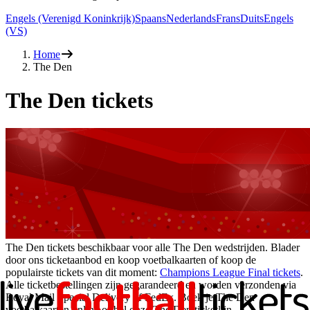
Engels (Verenigd Koninkrijk)
Spaans
Nederlands
Frans
Duits
Engels
(VS)
Home
The Den
The Den tickets
The Den tickets beschikbaar voor alle The Den wedstrijden. Blader
door ons ticketaanbod en koop voetbalkaarten of koop de
populairste tickets van dit moment:
Champions League Final tickets
.
Alle ticketbestellingen zijn gegarandeerd en worden verzonden via
Royal Mail Special Delivery of FedEx. Boek je The Den
voetbalkaarten online of bel onze The Den ticketlijn.