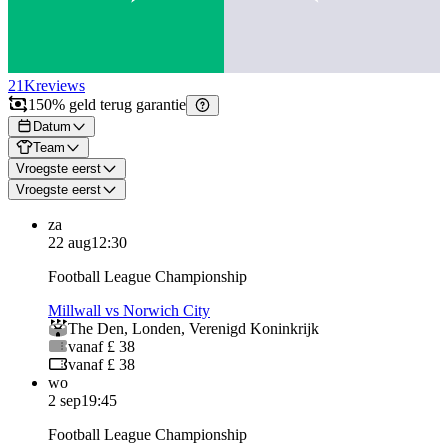
21K
reviews
150% geld terug garantie
Datum
Team
Vroegste eerst
Vroegste eerst
za
22 aug
12:30
Football League Championship
Millwall vs Norwich City
The Den
,
Londen
,
Verenigd Koninkrijk
vanaf £ 38
vanaf £ 38
wo
2 sep
19:45
Football League Championship