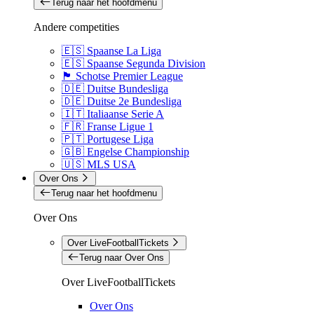
Terug naar het hoofdmenu
Andere competities
🇪🇸 Spaanse La Liga
🇪🇸 Spaanse Segunda Division
🏴󠁧󠁢󠁳󠁣󠁴󠁿 Schotse Premier League
🇩🇪 Duitse Bundesliga
🇩🇪 Duitse 2e Bundesliga
🇮🇹 Italiaanse Serie A
🇫🇷 Franse Ligue 1
🇵🇹 Portugese Liga
🇬🇧 Engelse Championship
🇺🇸 MLS USA
Over Ons
Terug naar het hoofdmenu
Over Ons
Over LiveFootballTickets
Terug naar Over Ons
Over LiveFootballTickets
Over Ons