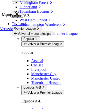
Nottingham Forest
Sunderland
Tottenham Hotspur
Menú
Equipos V-Z
West Ham United
Tendencia
Wolverhampton Wanderers
Premier League
Ver todo
Premier League
Volver al menú principal
Popular
Volver a Premier League
Popular
Arsenal
Chelsea
Liverpool
Manchester City
Manchester United
Tottenham Hotspur
Equipos A-B
Volver a Premier League
Equipos A-B