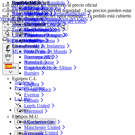
Popular
Real Madrid
Copas Inglesas
Segunda División Española
LiveFootballTickets
Los precios pueden ser superiores al precio oficial
FC Barcelona
Premier League Escocesa
Arsenal
FA Cup
Sobre nosotros
Compra entradas de fútbol con seguridad · Los precios pueden estar
Atlético de Madrid
Bundesliga Alemana
Chelsea
EFL Cup
Opiniones de Livefootballtickets
por encima o por debajo del valor nominal · Tu pedido está cubierto
Ver todo
Copas Europeas
2. Bundesliga Alemana
Liverpool
Garantía de devolución del 150%
por nuestra
garantía de reembolso del 150%
.
Serie A Italiana
¿Necesitar ayuda?
Manchester City
Champions League
Eredivisie Holandesa
Manchester United
Europa Ligue
Contáctanos
Menú
Ligue 1 Francesa
Tottenham Hotspur
Conference League
Preguntas frecuentes
Sigue tus entradas
Equipos A-B
Liga Portuguesa
Supercopa
Cómo Funciona
£
Internacional
Championship de Inglaterra
Arsenal
MLS USA
Aston Villa
Final Copa del Mundo
gbp
Bournemouth
Eurocopa 2028
Brentford
Nations League
es
Brighton & Hove Albion
Copa América
Burnley
Equipos C-L
Tendencia
Chelsea
Premier League
Crystal Palace
Everton
La Liga
Fulham
Leeds United
Copas
Liverpool
Equipos M-U
Manchester City
Otras Competiciones
Manchester United
Newcastle United
Sobre nosotros