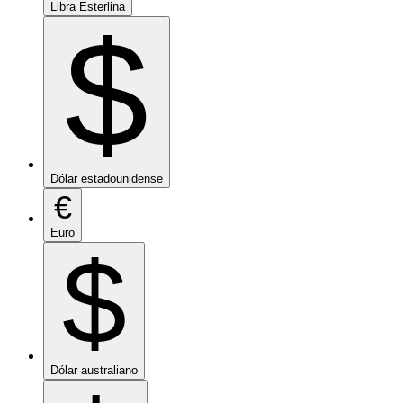
Libra Esterlina
$
Dólar estadounidense
€
Euro
$
Dólar australiano