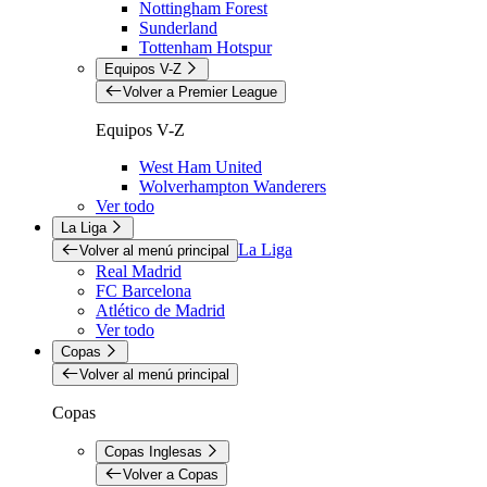
Nottingham Forest
Sunderland
Tottenham Hotspur
Equipos V-Z
Volver a Premier League
Equipos V-Z
West Ham United
Wolverhampton Wanderers
Ver todo
La Liga
La Liga
Volver al menú principal
Real Madrid
FC Barcelona
Atlético de Madrid
Ver todo
Copas
Volver al menú principal
Copas
Copas Inglesas
Volver a Copas