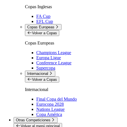
Copas Inglesas
FA Cup
EFL Cup
Copas Europeas
Volver a Copas
Copas Europeas
Champions League
Europa Ligue
Conference League
Supercopa
Internacional
Volver a Copas
Internacional
Final Copa del Mundo
Eurocopa 2028
Nations League
Copa América
Otras Competiciones
Volver al menú principal