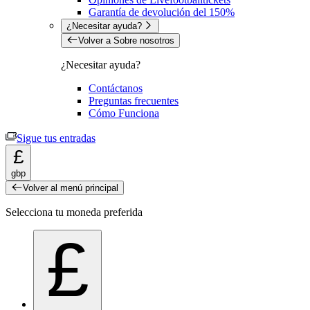
Garantía de devolución del 150%
¿Necesitar ayuda?
Volver a Sobre nosotros
¿Necesitar ayuda?
Contáctanos
Preguntas frecuentes
Cómo Funciona
Sigue tus entradas
£
gbp
Volver al menú principal
Selecciona tu moneda preferida
£