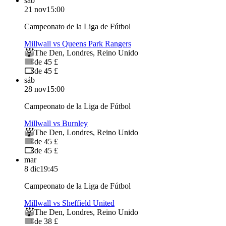
sáb
21 nov
15:00
Campeonato de la Liga de Fútbol
Millwall vs Queens Park Rangers
The Den
,
Londres
,
Reino Unido
de 45 £
de 45 £
sáb
28 nov
15:00
Campeonato de la Liga de Fútbol
Millwall vs Burnley
The Den
,
Londres
,
Reino Unido
de 45 £
de 45 £
mar
8 dic
19:45
Campeonato de la Liga de Fútbol
Millwall vs Sheffield United
The Den
,
Londres
,
Reino Unido
de 38 £