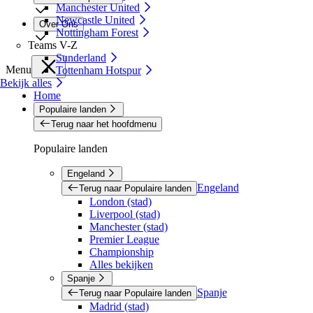
Manchester United
Newcastle United
Over Ons
Nottingham Forest
Teams V-Z
Sunderland
Menu
Tottenham Hotspur
Bekijk alles
Home
Populaire landen
Terug naar het hoofdmenu
Populaire landen
Engeland
Engeland
Terug naar Populaire landen
London (stad)
Liverpool (stad)
Manchester (stad)
Premier League
Championship
Alles bekijken
Spanje
Spanje
Terug naar Populaire landen
Madrid (stad)