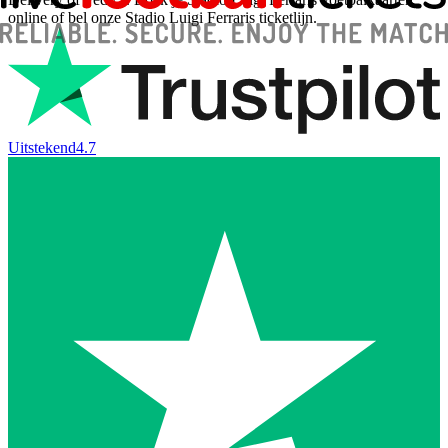
online of bel onze Stadio Luigi Ferraris ticketlijn.
Uitstekend
4.7