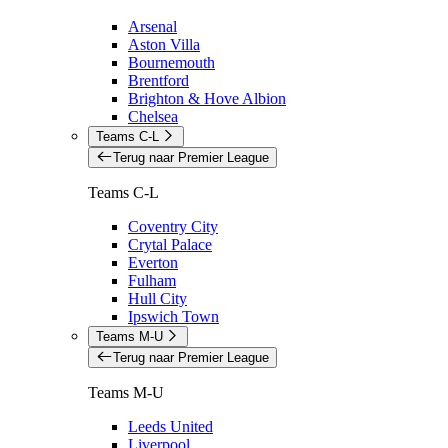
Arsenal
Aston Villa
Bournemouth
Brentford
Brighton & Hove Albion
Chelsea
Teams C-L
Terug naar Premier League
Teams C-L
Coventry City
Crytal Palace
Everton
Fulham
Hull City
Ipswich Town
Teams M-U
Terug naar Premier League
Teams M-U
Leeds United
Liverpool