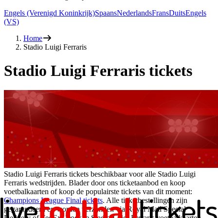
Engels (Verenigd Koninkrijk)
Spaans
Nederlands
Frans
Duits
Engels
(VS)
Home
Stadio Luigi Ferraris
Stadio Luigi Ferraris tickets
Stadio Luigi Ferraris tickets beschikbaar voor alle Stadio Luigi
Ferraris wedstrijden. Blader door ons ticketaanbod en koop
voetbalkaarten of koop de populairste tickets van dit moment:
Champions League Final tickets
. Alle ticketbestellingen zijn
gegarandeerd en worden verzonden via Royal Mail Special
Delivery of FedEx. Boek je Stadio Luigi Ferraris voetbalkaarten