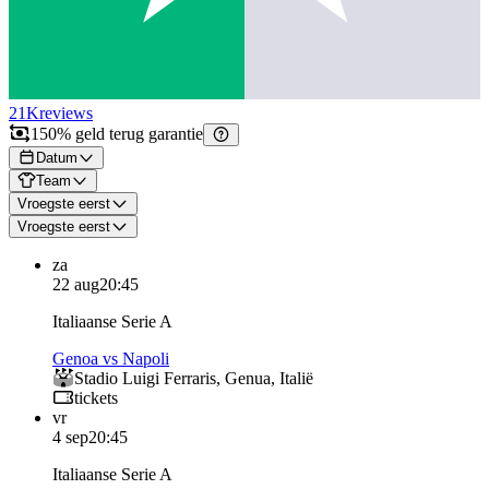
21K
reviews
150% geld terug garantie
Datum
Team
Vroegste eerst
Vroegste eerst
za
22 aug
20:45
Italiaanse Serie A
Genoa vs Napoli
Stadio Luigi Ferraris
,
Genua
,
Italië
tickets
vr
4 sep
20:45
Italiaanse Serie A