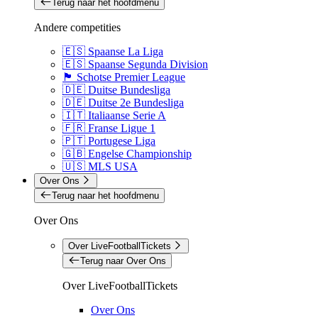
Terug naar het hoofdmenu
Andere competities
🇪🇸 Spaanse La Liga
🇪🇸 Spaanse Segunda Division
🏴󠁧󠁢󠁳󠁣󠁴󠁿 Schotse Premier League
🇩🇪 Duitse Bundesliga
🇩🇪 Duitse 2e Bundesliga
🇮🇹 Italiaanse Serie A
🇫🇷 Franse Ligue 1
🇵🇹 Portugese Liga
🇬🇧 Engelse Championship
🇺🇸 MLS USA
Over Ons
Terug naar het hoofdmenu
Over Ons
Over LiveFootballTickets
Terug naar Over Ons
Over LiveFootballTickets
Over Ons