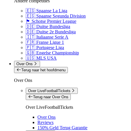
Andere competities
🇪🇸 Spaanse La Liga
🇪🇸 Spaanse Segunda Division
🏴󠁧󠁢󠁳󠁣󠁴󠁿 Schotse Premier League
🇩🇪 Duitse Bundesliga
🇩🇪 Duitse 2e Bundesliga
🇮🇹 Italiaanse Serie A
🇫🇷 Franse Ligue 1
🇵🇹 Portugese Liga
🇬🇧 Engelse Championship
🇺🇸 MLS USA
Over Ons
Terug naar het hoofdmenu
Over Ons
Over LiveFootballTickets
Terug naar Over Ons
Over LiveFootballTickets
Over Ons
Reviews
150% Geld Terug Garantie