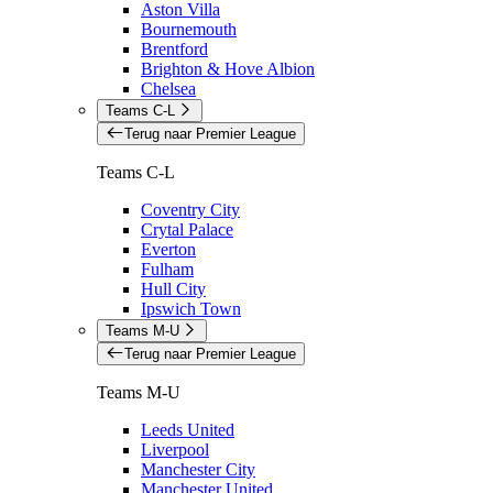
Aston Villa
Bournemouth
Brentford
Brighton & Hove Albion
Chelsea
Teams C-L
Terug naar Premier League
Teams C-L
Coventry City
Crytal Palace
Everton
Fulham
Hull City
Ipswich Town
Teams M-U
Terug naar Premier League
Teams M-U
Leeds United
Liverpool
Manchester City
Manchester United