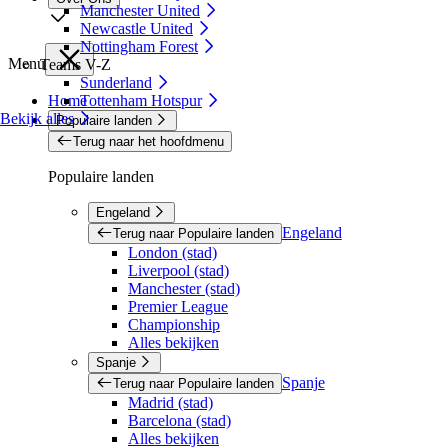
Manchester United
Newcastle United
Nottingham Forest
Menu
Teams V-Z
Sunderland
Home
Tottenham Hotspur
Bekijk alles
Populaire landen
Terug naar het hoofdmenu
Populaire landen
Engeland
Engeland
Terug naar Populaire landen
London (stad)
Liverpool (stad)
Manchester (stad)
Premier League
Championship
Alles bekijken
Spanje
Spanje
Terug naar Populaire landen
Madrid (stad)
Barcelona (stad)
Alles bekijken