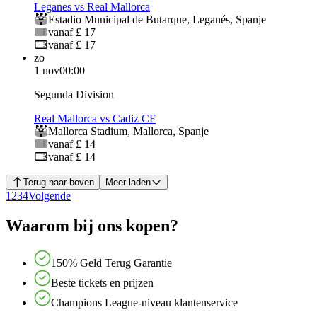
Leganes vs Real Mallorca
Estadio Municipal de Butarque
,
Leganés
,
Spanje
vanaf £ 17
vanaf £ 17
zo
1 nov
00:00
Segunda Division
Real Mallorca vs Cadiz CF
Mallorca Stadium
,
Mallorca
,
Spanje
vanaf £ 14
vanaf £ 14
Terug naar boven
Meer laden
1
2
3
4
Volgende
Waarom bij ons kopen?
150% Geld Terug Garantie
Beste tickets en prijzen
Champions League-niveau klantenservice