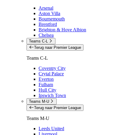
Arsenal
Aston Villa
Bournemouth
Brentford
Brighton & Hove Albion
Chelsea
Teams C-L
Terug naar Premier League
Teams C-L
Coventry City
Crytal Palace
Everton
Fulham
Hull City
Ipswich Town
Teams M-U
Terug naar Premier League
Teams M-U
Leeds United
Liverpool