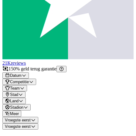
21K
reviews
150% geld terug garantie
Datum
Competitie
Team
Stad
Land
Stadion
Meer
Vroegste eerst
Vroegste eerst