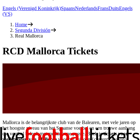
Engels (Verenigd Koninkrijk)
Spaans
Nederlands
Frans
Duits
Engels
(VS)
Home
Segunda División
Real Mallorca
RCD Mallorca Tickets
Mallorca is de belangrijkste club van de Balearen, met vele jaren op
het hoogste niveau van het Spaanse voetbal en een trouwe aanhang
die voetbal beleeft met mediterrane passie. Boek je
tickets voor
wedstrijden van Mallorca
voor het seizoen {current\_season}