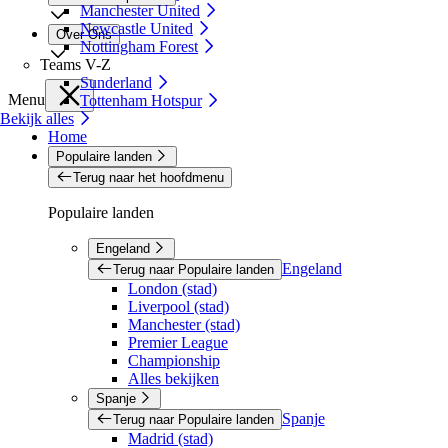
Manchester United
Newcastle United
Over Ons
Nottingham Forest
Teams V-Z
Sunderland
Menu
Tottenham Hotspur
Bekijk alles
Home
Populaire landen
Terug naar het hoofdmenu
Populaire landen
Engeland
Engeland
Terug naar Populaire landen
London (stad)
Liverpool (stad)
Manchester (stad)
Premier League
Championship
Alles bekijken
Spanje
Spanje
Terug naar Populaire landen
Madrid (stad)