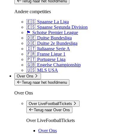
Terug naar het hoofdmenu
Andere competities
🇪🇸 Spaanse La Liga
🇪🇸 Spaanse Segunda Division
🏴󠁧󠁢󠁳󠁣󠁴󠁿 Schotse Premier League
🇩🇪 Duitse Bundesliga
🇩🇪 Duitse 2e Bundesliga
🇮🇹 Italiaanse Serie A
🇫🇷 Franse Ligue 1
🇵🇹 Portugese Liga
🇬🇧 Engelse Championship
🇺🇸 MLS USA
Over Ons
Terug naar het hoofdmenu
Over Ons
Over LiveFootballTickets
Terug naar Over Ons
Over LiveFootballTickets
Over Ons