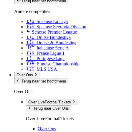
Terug naar het hoofdmenu
Andere competities
🇪🇸 Spaanse La Liga
🇪🇸 Spaanse Segunda Division
🏴󠁧󠁢󠁳󠁣󠁴󠁿 Schotse Premier League
🇩🇪 Duitse Bundesliga
🇩🇪 Duitse 2e Bundesliga
🇮🇹 Italiaanse Serie A
🇫🇷 Franse Ligue 1
🇵🇹 Portugese Liga
🇬🇧 Engelse Championship
🇺🇸 MLS USA
Over Ons
Terug naar het hoofdmenu
Over Ons
Over LiveFootballTickets
Terug naar Over Ons
Over LiveFootballTickets
Over Ons