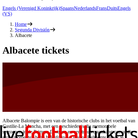
Engels (Verenigd Koninkrijk)
Spaans
Nederlands
Frans
Duits
Engels
(VS)
Home
Segunda División
Albacete
Albacete tickets
Albacete Balompie is een van de historische clubs in het voetbal van
Castilie-La Mancha, met een geschiedenis die memorabele
seizoenen in de Primera Division en een trouwe aanhang omvat die
grote momenten heeft beleefd in het Carlos Belmonte. Boek je