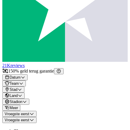
21K
reviews
150% geld terug garantie
Datum
Team
Stad
Land
Stadion
Meer
Vroegste eerst
Vroegste eerst