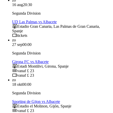
zo
16 aug
20:30
Segunda Division
UD Las Palmas vs Albacete
Estadio Gran Canaria
,
Las Palmas de Gran Canaria
,
Spanje
tickets
zo
27 sep
00:00
Segunda Division
Girona FC vs Albacete
Estadi Montilivi
,
Girona
,
Spanje
vanaf £ 23
vanaf £ 23
zo
18 okt
00:00
Segunda Division
Sporting de Gijon vs Albacete
Estadio el Molinon
,
Gijón
,
Spanje
vanaf £ 23