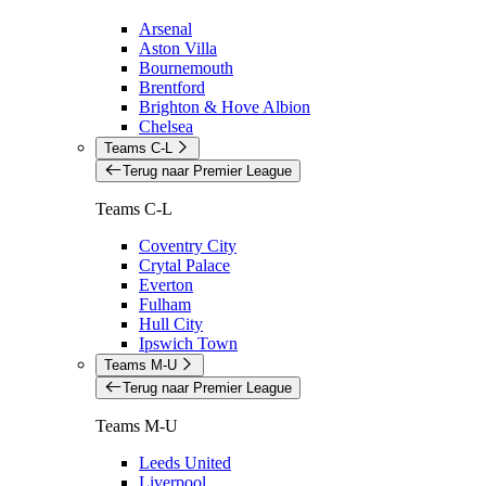
Arsenal
Aston Villa
Bournemouth
Brentford
Brighton & Hove Albion
Chelsea
Teams C-L
Terug naar Premier League
Teams C-L
Coventry City
Crytal Palace
Everton
Fulham
Hull City
Ipswich Town
Teams M-U
Terug naar Premier League
Teams M-U
Leeds United
Liverpool