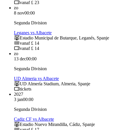
vanaf £ 23
zo
8 nov
00:00
Segunda Division
Leganes vs Albacete
Estadio Municipal de Butarque
,
Leganés
,
Spanje
vanaf £ 14
vanaf £ 14
zo
13 dec
00:00
Segunda Division
UD Almeria vs Albacete
UD Almería Stadium
,
Almeria
,
Spanje
tickets
2027
3 jan
00:00
Segunda Division
Cadiz CF vs Albacete
Estadio Nuevo Mirandilla
,
Cádiz
,
Spanje
vanaf £ 17