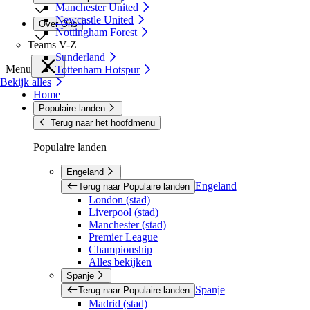
Manchester United
Newcastle United
Over Ons
Nottingham Forest
Teams V-Z
Sunderland
Menu
Tottenham Hotspur
Bekijk alles
Home
Populaire landen
Terug naar het hoofdmenu
Populaire landen
Engeland
Engeland
Terug naar Populaire landen
London (stad)
Liverpool (stad)
Manchester (stad)
Premier League
Championship
Alles bekijken
Spanje
Spanje
Terug naar Populaire landen
Madrid (stad)