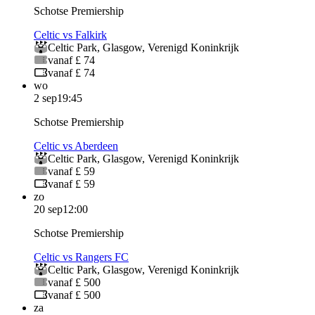
Schotse Premiership
Celtic vs Falkirk
Celtic Park
,
Glasgow
,
Verenigd Koninkrijk
vanaf £ 74
vanaf £ 74
wo
2 sep
19:45
Schotse Premiership
Celtic vs Aberdeen
Celtic Park
,
Glasgow
,
Verenigd Koninkrijk
vanaf £ 59
vanaf £ 59
zo
20 sep
12:00
Schotse Premiership
Celtic vs Rangers FC
Celtic Park
,
Glasgow
,
Verenigd Koninkrijk
vanaf £ 500
vanaf £ 500
za