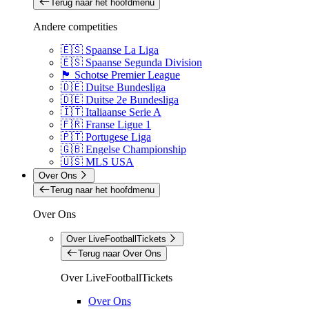
Terug naar het hoofdmenu
Andere competities
🇪🇸 Spaanse La Liga
🇪🇸 Spaanse Segunda Division
🏴󠁧󠁢󠁳󠁣󠁴󠁿 Schotse Premier League
🇩🇪 Duitse Bundesliga
🇩🇪 Duitse 2e Bundesliga
🇮🇹 Italiaanse Serie A
🇫🇷 Franse Ligue 1
🇵🇹 Portugese Liga
🇬🇧 Engelse Championship
🇺🇸 MLS USA
Over Ons
Terug naar het hoofdmenu
Over Ons
Over LiveFootballTickets
Terug naar Over Ons
Over LiveFootballTickets
Over Ons