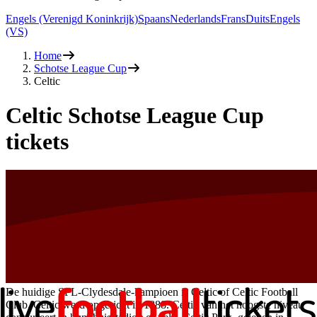
Engels (Verenigd Koninkrijk)
Spaans
Nederlands
Frans
Duits
Engels
(VS)
Home
Schotse League Cup
Celtic
Celtic Schotse League Cup
tickets
De huidige SPL-Clydesdale-kampioen is Celtic of Celtic Football
Club. Celtic werd opgericht in 1888. Celtic van het hoogste niveau