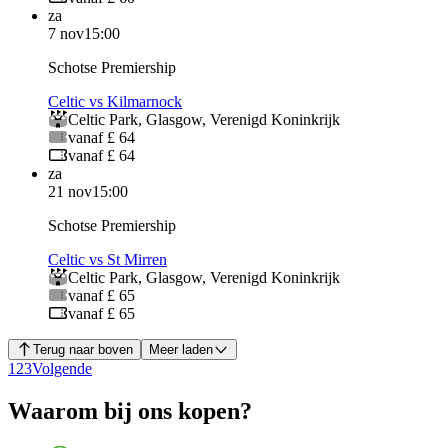
za
7 nov
15:00
Schotse Premiership
Celtic vs Kilmarnock
Celtic Park
,
Glasgow
,
Verenigd Koninkrijk
vanaf £ 64
vanaf £ 64
za
21 nov
15:00
Schotse Premiership
Celtic vs St Mirren
Celtic Park
,
Glasgow
,
Verenigd Koninkrijk
vanaf £ 65
vanaf £ 65
Terug naar boven
Meer laden
1
2
3
Volgende
Waarom bij ons kopen?