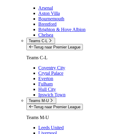
Arsenal
Aston Villa
Bournemouth
Brentford
Brighton & Hove Albion
Chelsea
Teams C-L
Terug naar Premier League
Teams C-L
Coventry City
Crytal Palace
Everton
Fulham
Hull City
Ipswich Town
Teams M-U
Terug naar Premier League
Teams M-U
Leeds United
Liverpool