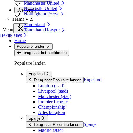
Manchester United
Newcastle United
Over Ons
Nottingham Forest
Teams V-Z
Sunderland
Menu
Tottenham Hotspur
Bekijk alles
Home
Populaire landen
Terug naar het hoofdmenu
Populaire landen
Engeland
Engeland
Terug naar Populaire landen
London (stad)
Liverpool (stad)
Manchester (stad)
Premier League
Championship
Alles bekijken
Spanje
Spanje
Terug naar Populaire landen
Madrid (stad)