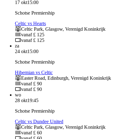
17 okt
15:00
Schotse Premiership
Celtic vs Hearts
Celtic Park
,
Glasgow
,
Verenigd Koninkrijk
vanaf £ 125
vanaf £ 125
za
24 okt
15:00
Schotse Premiership
Hibernian vs Celtic
Easter Road
,
Edinburgh
,
Verenigd Koninkrijk
vanaf £ 90
vanaf £ 90
wo
28 okt
19:45
Schotse Premiership
Celtic vs Dundee United
Celtic Park
,
Glasgow
,
Verenigd Koninkrijk
vanaf £ 60
vanaf £ 60