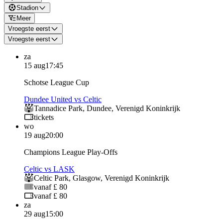
Stadion
Meer
Vroegste eerst
Vroegste eerst
za
15 aug
17:45
Schotse League Cup
Dundee United vs Celtic
Tannadice Park
,
Dundee
,
Verenigd Koninkrijk
tickets
wo
19 aug
20:00
Champions League Play-Offs
Celtic vs LASK
Celtic Park
,
Glasgow
,
Verenigd Koninkrijk
vanaf £ 80
vanaf £ 80
za
29 aug
15:00