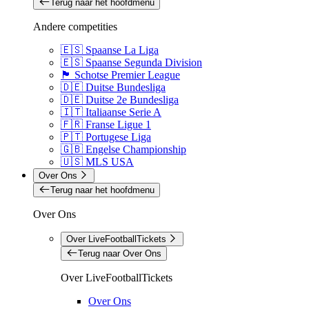
Terug naar het hoofdmenu
Andere competities
🇪🇸 Spaanse La Liga
🇪🇸 Spaanse Segunda Division
🏴󠁧󠁢󠁳󠁣󠁴󠁿 Schotse Premier League
🇩🇪 Duitse Bundesliga
🇩🇪 Duitse 2e Bundesliga
🇮🇹 Italiaanse Serie A
🇫🇷 Franse Ligue 1
🇵🇹 Portugese Liga
🇬🇧 Engelse Championship
🇺🇸 MLS USA
Over Ons
Terug naar het hoofdmenu
Over Ons
Over LiveFootballTickets
Terug naar Over Ons
Over LiveFootballTickets
Over Ons