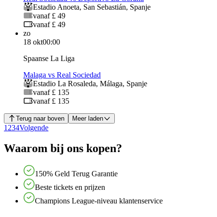
Estadio Anoeta
,
San Sebastián
,
Spanje
vanaf £ 49
vanaf £ 49
zo
18 okt
00:00
Spaanse La Liga
Malaga vs Real Sociedad
Estadio La Rosaleda
,
Málaga
,
Spanje
vanaf £ 135
vanaf £ 135
Terug naar boven
Meer laden
1
2
3
4
Volgende
Waarom bij ons kopen?
150% Geld Terug Garantie
Beste tickets en prijzen
Champions League-niveau klantenservice