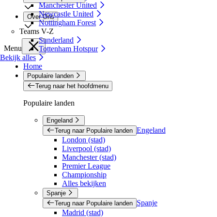
Manchester United
Newcastle United
Over Ons
Nottingham Forest
Teams V-Z
Sunderland
Menu
Tottenham Hotspur
Bekijk alles
Home
Populaire landen
Terug naar het hoofdmenu
Populaire landen
Engeland
Engeland
Terug naar Populaire landen
London (stad)
Liverpool (stad)
Manchester (stad)
Premier League
Championship
Alles bekijken
Spanje
Spanje
Terug naar Populaire landen
Madrid (stad)