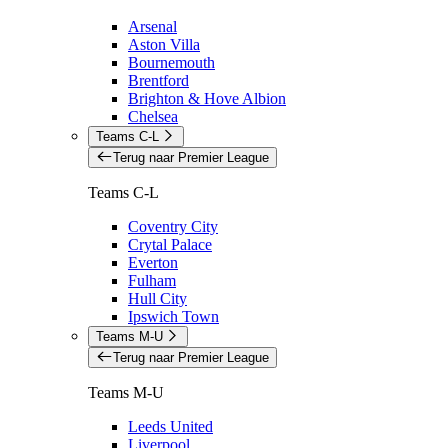
Arsenal
Aston Villa
Bournemouth
Brentford
Brighton & Hove Albion
Chelsea
Teams C-L
Terug naar Premier League
Teams C-L
Coventry City
Crytal Palace
Everton
Fulham
Hull City
Ipswich Town
Teams M-U
Terug naar Premier League
Teams M-U
Leeds United
Liverpool