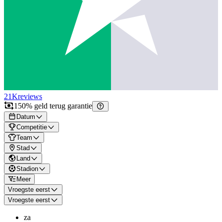
21K
reviews
150% geld terug garantie
Datum
Competitie
Team
Stad
Land
Stadion
Meer
Vroegste eerst
Vroegste eerst
za