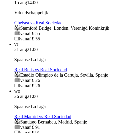
15 aug
14:00
Vriendschappelijk
Chelsea vs Real Sociedad
Stamford Bridge
,
Londen
,
Verenigd Koninkrijk
vanaf £ 55
vanaf £ 55
vr
21 aug
21:00
Spaanse La Liga
Real Betis vs Real Sociedad
Estadio Olimpico de la Cartuja
,
Sevilla
,
Spanje
vanaf £ 26
vanaf £ 26
wo
26 aug
21:00
Spaanse La Liga
Real Madrid vs Real Sociedad
Santiago Bernabeu
,
Madrid
,
Spanje
vanaf £ 91
vanaf £ 91